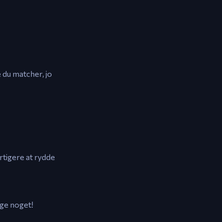
 du matcher, jo
tigere at rydde
gge noget!