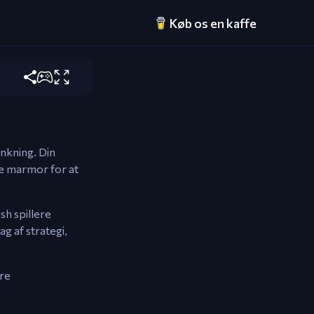
Køb os en kaffe
ænkning. Din
de marmor for at
sh spillere
g af strategi,
tre