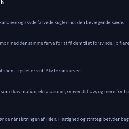
sh
orkanonen og skyde farvede kugler ind i den bevægende kæde.
or med den samme farve for at få dem til at forsvinde. Jo flere
tien – spillet er slut! Bliv foran kurven.
 som slow motion, eksplosioner, omvendt flow, og mere for hur
ør de når slutningen af linjen. Hastighed og strategi betyder be