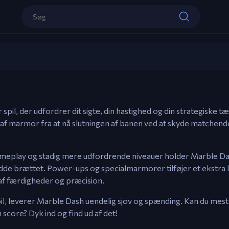
Kontroller
Marble Dash
Mus – Sigte & Skyd farvede marmorer.
Spil nu
spil, der udfordrer dit sigte, din hastighed og din strategiske t
 af marmor fra at nå slutningen af banen ved at skyde matchen
 gameplay og stadig mere udfordrende niveauer holder Marble Da
de brættet. Power-ups og specialmarmorer tilføjer et ekstra la
 af færdigheder og præcision.
pil, leverer Marble Dash uendelig sjov og spænding. Kan du mes
score? Dyk ind og find ud af det!