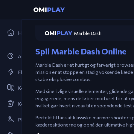
Hjem
Marble Dash
Spil Marble Dash Online
Arcader
Marble Dash er et hurtigt og farverigt browser 
Flash Spil
mission er at stoppe en stadig voksende kæde
skabe eksplosive combos.
Kooperativ
Med sine livlige visuelle elementer, glidende
engagerede, mens de løber mod uret for at ryd
Kortspil
hvilket gør hvert niveau til en spændende test
Perfekt til fans af klassiske marmor shooter s
Platformspil
kædereaktionerne og opnå den ultimative high 