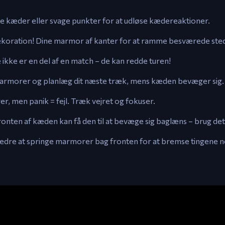
ge kæder eller svage punkter for at udløse kædereaktioner.
dekoration! Dine marmor af kanter for at ramme besværede ste
ikke er en del af en match – de kan redde turen!
rmorer og planlæg dit næste træk, mens kæden bevæger sig.
r, men panik = fejl. Træk vejret og fokuser.
en af kæden kan få den til at bevæge sig baglæns – brug det ti
 bedre at springe marmorer bag fronten for at bremse tingene n