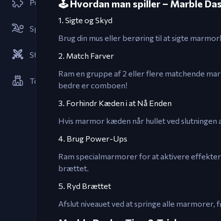
Puslespil
🕹️ Hvordan man spiller – Marble Da
1. Sigte og Skyd
Sportspil
Brug din mus eller berøring til at sigte marm
Strategier
2. Match Farver
Ram en gruppe af 2 eller flere matchende marm
Tower Defense Spil
bedre er comboen!
3. Forhindr Kæden i at Nå Enden
Hvis marmor kæden når hullet ved slutningen af s
4. Brug Power-Ups
Ram specialmarmorer for at aktivere effekter
brættet.
5. Ryd Brættet
Afslut niveauet ved at springe alle marmorer, f