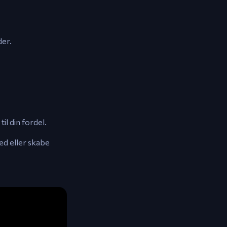
der.
l din fordel.
ed eller skabe