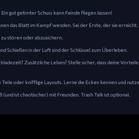
 Ein gut getimter Schuss kann Feinde fliegen lassen!
nen das Blatt im Kampf wenden. Sei der Erste, der sie erreicht.
 zu stören oder abzusichern.
nd Schießen in der Luft sind der Schlüssel zum Überleben.
chladezeit? Zusätzliche Leben? Stelle sicher, dass deine Vorteile
Teile oder knifflige Layouts. Lerne die Ecken kennen und nutze 
und ist chaotischer) mit Freunden. Trash Talk ist optional.