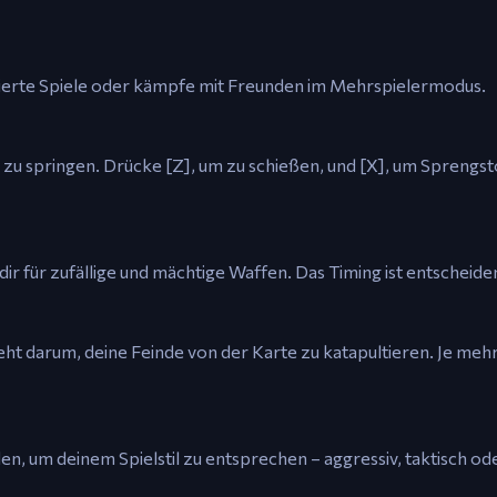
ierte Spiele oder kämpfe mit Freunden im Mehrspielermodus.
 zu springen. Drücke [Z], um zu schießen, und [X], um Sprengst
dir für zufällige und mächtige Waffen. Das Timing ist entscheide
geht darum, deine Feinde von der Karte zu katapultieren. Je meh
, um deinem Spielstil zu entsprechen – aggressiv, taktisch ode