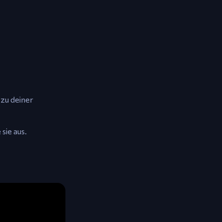
 zu deiner
sie aus.