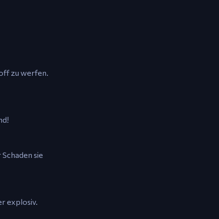
off zu werfen.
nd!
r Schaden sie
r explosiv.