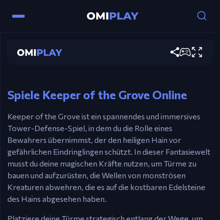
Steuerung
Keeper of the Grove
Maus – Platzieren & Aufrüsten von Türmen.
Esc – Pause.
Jetzt spielen
Enter – starte die Welle.
Leertaste – beschleunige die Zeit.
Spiele Keeper of the Grove Online
Keeper of the Grove ist ein spannendes und immersives
Tower-Defense-Spiel, in dem du die Rolle eines
Bewahrers übernimmst, der den heiligen Hain vor
gefährlichen Eindringlingen schützt. In dieser Fantasiewelt
musst du deine magischen Kräfte nutzen, um Türme zu
bauen und aufzurüsten, die Wellen von monströsen
Kreaturen abwehren, die es auf die kostbaren Edelsteine
des Hains abgesehen haben.
Platziere deine Türme strategisch entlang der Wege, um