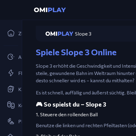
Zuhause
Slope 3
Spiele Slope 3 Online
Arcades
Slope 3 erhöht die Geschwindigkeit und Intensi
Flash-Spiele
steile, gewundene Bahn im Weltraum hinunter u
desto schneller wird es – kannst du mithalten?
Kartenspiele
Es ist schnell, auffällig und äußerst süchtig. Blei
🎮 So spielst du – Slope 3
Kooperativ
1. Steuere den rollenden Ball
Plattformspiel
Benutze die linken und rechten Pfeiltasten (od