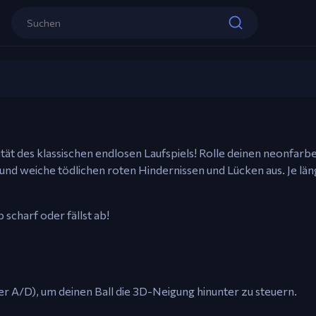
Steuerung
Linke / Rechte Pfeiltasten – Ball beweg
Slope 3
A / D – Alternative Steuerungen
Jetzt spielen
tät des klassischen endlosen Laufspiels! Rolle deinen neonfarbe
nd weiche tödlichen roten Hindernissen und Lücken aus. Je län
b scharf oder fällst ab!
er A/D), um deinen Ball die 3D-Neigung hinunter zu steuern.