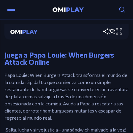
Flechas – Mover / Saltar / Escalar
Papa Louie: When Burgers Attack
Barra espaciadora – Atacar con espátula
Play now
Flecha hacia abajo – Interactuar con palancas o
abrir jaulas
Esc – Pausar o volver al menú
Juega a Papa Louie: When Burgers
Attack Online
Papa Louie: When Burgers Attack transforma el mundo de
la comida rápida! Lo que comienza como un simple
restaurante de hamburguesas se convierte en una aventura
de plataformas salvaje a través de una dimensión
obsesionada con la comida. Ayuda a Papa a rescatar a sus
clientes, derrotar hamburguesas mutantes y escapar de
regreso al mundo real.
¡Salta, lucha y sirve justicia—una sándwich malvado a la vez!