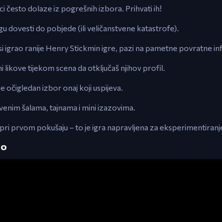
i često dolaze iz pogrešnih izbora. Prihvati ih!
gu dovesti do pobjede (ili veličanstvene katastrofe).
si igrao ranije Henry Stickmin igre, pazi na pametne povratne in
rni likove tijekom scena da otključaš njihov profil.
e očigledan izbor onaj koji uspijeva.
venim šalama, tajnama i mini izazovima.
o pri prvom pokušaju – to je igra napravljena za eksperimentiranj
eo