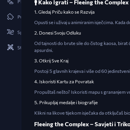
Platformske Igre
🚹 Kako Igrati – Fleeing the Complex
1. Gledaj Priču kako se Razvija
Puzle
Opusti se i uživaj u animiranim isječcima. Kada d
Sportske Igre
2. Donesi Svoju Odluku
Od tajnosti do brute sile do čistog kaosa, bira
Strategije
apsurdni.
3. Otkrij Sve Kraj
Postoji 5 glavnih krajeva i više od 60 jedinstve
4. Iskoristi Kartu za Povratak
Propuštaš nešto? Iskoristi mapu s grananjem vr
5. Prikupljaj medalje i biografije
Klikni na likove tijekom isječaka da otključaš b
Fleeing the Complex – Savjeti i Trik