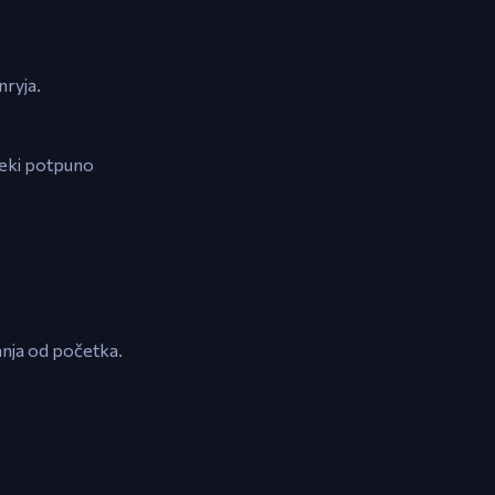
nryja.
 neki potpuno
anja od početka.