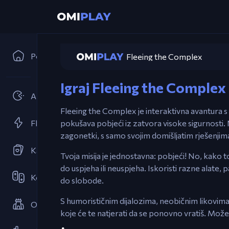
Početna
Fleeing the Complex
Igraj Fleeing the Complex
Arkadne Igre
Fleeing the Complex je interaktivna avantura s t
Flash Igrice
pokušava pobjeći iz zatvora visoke sigurnosti.
zagonetki, s samo svojim domišljatim rješenjima
Kartaške Igre
Tvoja misija je jednostavna: pobjeći! No, kako t
do uspjeha ili neuspjeha. Iskoristi razne alate,
Kooperativne
do slobode.
S humorističnim dijalozima, neobičnim likovima 
Odbrana Kula
koje će te natjerati da se ponovno vratiš. Može