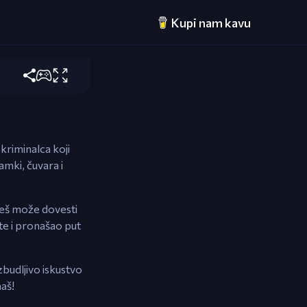
Kupi nam kavu
iju i
kriminalca koji
mki, čuvara i
eseš može dovesti
ate i pronašao put
zbudljivo iskustvo
naš!