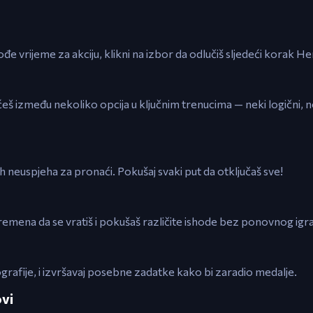
ođe vrijeme za akciju, klikni na izbor da odlučiš sljedeći korak He
t ćeš između nekoliko opcija u ključnim trenucima — neki logični,
nih neuspjeha za pronaći. Pokušaj svaki put da otključaš sve!
emena da se vratiš i pokušaš različite ishode bez ponovnog igr
iografije, i izvršavaj posebne zadatke kako bi zaradio medalje.
ovi