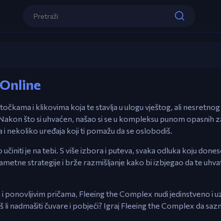
Kontrole
Miš – Pokazuj i Klikni za kretanje, interakc
Fleeing the Complex
rješavanje zagonetki.
 Online
Igraj sada
očkama i klikovima koja te stavlja u ulogu vještog, ali nesretnog 
 Nakon što si uhvaćen, našao si se u kompleksu punom opasnih za
 i nekoliko uređaja koji ti pomažu da se oslobodiš.
o učiniti je na tebi. S više izbora i puteva, svaka odluka koju don
 pametne strategije i brže razmišljanje kako bi izbjegao da te uhv
i ponovljivim pričama, Fleeing the Complex nudi jedinstveno i u
š li nadmašiti čuvare i pobjeći? Igraj Fleeing the Complex da saz