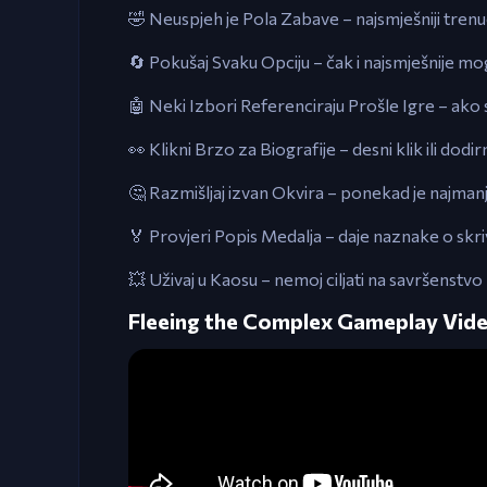
🤣 Neuspjeh je Pola Zabave – najsmješniji trenuc
🔄 Pokušaj Svaku Opciju – čak i najsmješnije mo
🤖 Neki Izbori Referenciraju Prošle Igre – ako 
👀 Klikni Brzo za Biografije – desni klik ili dodi
🤔 Razmišljaj izvan Okvira – ponekad je najmanj
🏅 Provjeri Popis Medalja – daje naznake o skri
💥 Uživaj u Kaosu – nemoj ciljati na savršenstv
Fleeing the Complex Gameplay Vid