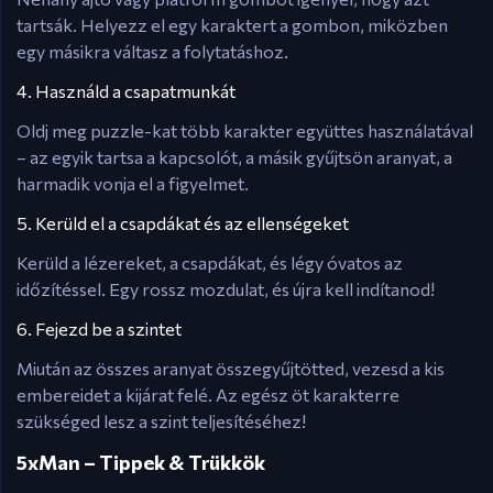
tartsák. Helyezz el egy karaktert a gombon, miközben
egy másikra váltasz a folytatáshoz.
4. Használd a csapatmunkát
Oldj meg puzzle-kat több karakter együttes használatával
– az egyik tartsa a kapcsolót, a másik gyűjtsön aranyat, a
harmadik vonja el a figyelmet.
5. Kerüld el a csapdákat és az ellenségeket
Kerüld a lézereket, a csapdákat, és légy óvatos az
időzítéssel. Egy rossz mozdulat, és újra kell indítanod!
6. Fejezd be a szintet
Miután az összes aranyat összegyűjtötted, vezesd a kis
embereidet a kijárat felé. Az egész öt karakterre
szükséged lesz a szint teljesítéséhez!
5xMan – Tippek & Trükkök