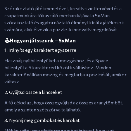
Szórakoztató játékmenetével, kreatív szinttervével és a
csapatmunkára fókuszáló mechanikájával a 5xMan
szórakoztató és agytornáztató élményt kínál a játékosok
számára, akik élvezik a puzzle-k innovatív megoldását.
🕹️Hogyan játsszunk – 5xMan
1. Irányíts egy karaktert egyszerre
Használj nyílbillentyűket a mozgáshoz, és a Space
billentyűt a 5 karaktered közötti váltáshoz. Minden
karakter önállóan mozog és megtartja a pozícióját, amikor
váltasz.
2. Gyűjtsd össze a kincseket
A fő célod az, hogy összegyűjtsd az összes aranytömböt,
amely a szinten szétszórva található.
3. Nyomj meg gombokat és karokat
Néhány ajtó vagy platform gombot igényel, hogy azt