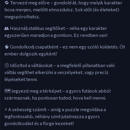
🔁 Tervezd meg előre – gondold át, hogy melyik karakter
hova menjen, mielőtt elmozdulsz. Sok időt (és életeket)
megspórolhatsz.
👥 Használj statikus segítőket – néha egy karakter
egyszerűen maradjon a gombon. Ez rendben van!
🧠 Gondolkodj csapatként – ez nem egy szóló küldetés. Öt
ember dolgozik egyként!
🕒 Időzítsd a váltásokat – a megfelelő pillanatban való
váltás segíthet elkerülni a veszélyeket, vagy precíz
lépéseket tenni.
🗺️ Jegyezd meg a térképet – a gyors futások abból
származnak, ha pontosan tudod, hova kell menni.
⚡ A sebesség számít – amíg a puzzle megoldása a
legfontosabb, néhány szint jutalmazza a gyors
gondolkodást és a fürge kezeket!