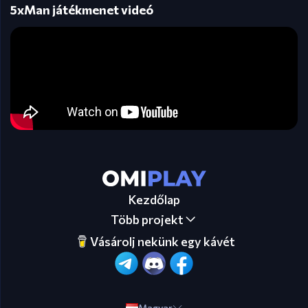
5xMan játékmenet videó
Kezdőlap
Több projekt
Vásárolj nekünk egy kávét
Magyar