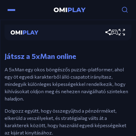
Vezérlők
5xMan
Nyílbillentyűk – Mozogj.
Space billentyű – Válts karakterek között.
Játssz most
R – Indítsd újra a játékost.
F – Teljes újraindítás.
Játssz a 5xMan online
A 5xMan egy okos böngészős puzzle-platformer, ahol
egy öt egyedi karakterből álló csapatot irányítasz,
mindegyik különleges képességekkel rendelkezik, hogy
kihívásokat oldjon meg és nehezen navigálható szinteken
haladjon.
Dolgozz együtt, hogy összegyűjtsd a pénzérméket,
elkerüld a veszélyeket, és stratégiailag válts át a
karakterek között, hogy használd egyedi képességeiket
az kijárat kinyitásához.