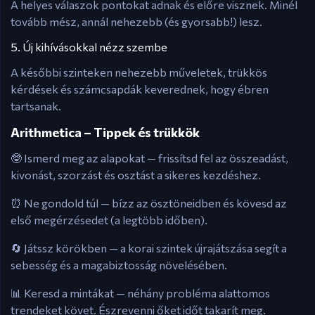
A helyes válaszok pontokat adnak és előre visznek. Minél
tovább mész, annál nehezebb (és gyorsabb!) lesz.
5. Új kihívásokkal nézz szembe
A későbbi szinteken nehezebb műveletek, trükkös
kérdések és számcsapdák keverednek, hogy ébren
tartsanak.
Arithmetica – Tippek és trükkök
🤓 Ismerd meg az alapokat — frissítsd fel az összeadást,
kivonást, szorzást és osztást a sikeres kezdéshez.
⏰ Ne gondold túl — bízz az ösztöneidben és kövesd az
első megérzésedet (a legtöbb időben).
🔄 Játssz körökben — a korai szintek újrajátszása segít a
sebesség és a magabiztosság növelésében.
📊 Keresd a mintákat — néhány probléma alattomos
trendeket követ. Észrevenni őket időt takarít meg.