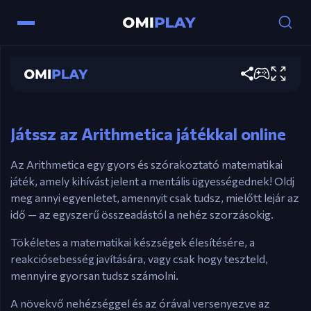
Vezérlők
Arithmetica
Egér / ⬆️⬇️➡️ Nyílbillentyűk – Válaszd ki a
Játssz most
válaszokat.
Egér – Navigálj a felhasználói felületen.
Játssz az Arithmetica játékkal online
Az Arithmetica egy gyors és szórakoztató matematikai
játék, amely kihívást jelent a mentális ügyességednek! Oldj
meg annyi egyenletet, amennyit csak tudsz, mielőtt lejár az
idő — az egyszerű összeadástól a nehéz szorzásokig.
Tökéletes a matematikai készségek élesítésére, a
reakciósebesség javítására, vagy csak hogy teszteld,
mennyire gyorsan tudsz számolni.
A növekvő nehézséggel és az órával versenyezve az