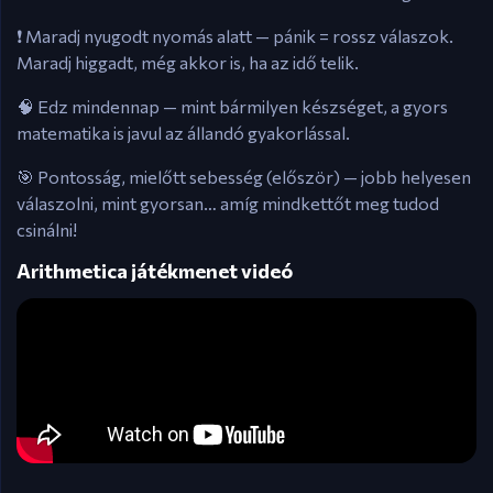
❗ Maradj nyugodt nyomás alatt — pánik = rossz válaszok.
Maradj higgadt, még akkor is, ha az idő telik.
🧠 Edz mindennap — mint bármilyen készséget, a gyors
matematika is javul az állandó gyakorlással.
🎯 Pontosság, mielőtt sebesség (először) — jobb helyesen
válaszolni, mint gyorsan… amíg mindkettőt meg tudod
csinálni!
Arithmetica játékmenet videó