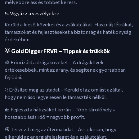
mélyebbre áss és többet keress.
5. Vigyázz a veszélyekre
Kerüld a leeső köveket és a zsákutcákat. Használj létrákat,
támaszokat és fejlesztéseket a biztonság és hatékonyság
érdekében.
💡 Gold Digger FRVR – Tippek és trükkök
🪙 Priorizáld a drágaköveket – A drágakövek
értékesebbek, mint az arany, és segítenek gyorsabban
fejlődni.
⛓️ Erősítsd meg az utadat – Kerüld el az omlást azáltal,
hogy nem ásol egyenesen le támaszték nélkül.
🎒 Fejleszd a hátizsákot korán – Több tárolóhely =
hosszabb ásási idő = nagyobb profit.
🧭 Tervezd meg az útvonaladat – Áss okosan, hogy
elkerüld az energiafelesleget és a zsákutcákat.