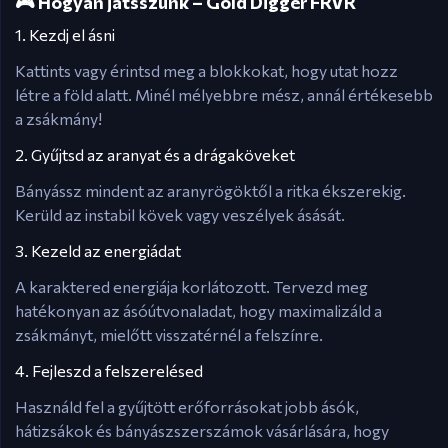
🎮 Hogyan játsszunk – Gold Digger FRVR
1. Kezdj el ásni
Kattints vagy érintsd meg a blokkokat, hogy utat hozz
létre a föld alatt. Minél mélyebbre mész, annál értékesebb
a zsákmány!
2. Gyűjtsd az aranyat és a drágaköveket
Bányássz mindent az aranyrögöktől a ritka ékszerekig.
Kerüld az instabil kövek vagy veszélyek ásását.
3. Kezeld az energiádat
A karaktered energiája korlátozott. Tervezd meg
hatékonyan az ásóútvonaladat, hogy maximalizáld a
zsákmányt, mielőtt visszatérnél a felszínre.
4. Fejleszd a felszerelésed
Használd fel a gyűjtött erőforrásokat jobb ásók,
hátizsákok és bányászszerszámok vásárlására, hogy