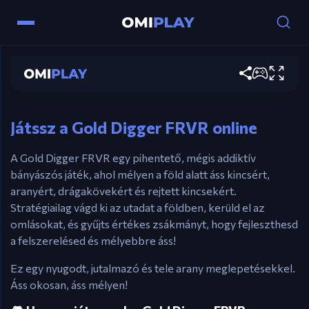
Egér / Érintés – Ásás és interakció
Gold Digger FRVR
Nyílbillentyűk / WASD – Karakter mozgatása
Játssz most
Esc – A játék szüneteltetése
Kattints a ikonokra – Fejleszd, add el vagy
navigálj a menükben
Játssz a Gold Digger FRVR online
A Gold Digger FRVR egy pihentető, mégis addiktív
bányászós játék, ahol mélyen a föld alatt áss kincsért,
aranyért, drágakövekért és rejtett kincsekért.
Stratégiailag vágd ki az utadat a földben, kerüld el az
omlásokat, és gyűjts értékes zsákmányt, hogy fejleszthesd
a felszerelésed és mélyebbre áss!
Ez egy nyugodt, jutalmazó és tele arany meglepetésekkel.
Áss okosan, áss mélyen!