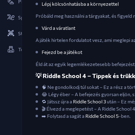
Platformjáték
Lépj kölcsönhatásba a környezettel
Próbáld meg használni a tárgyakat, és figyeld
Sport
Várd a váratlant
Stratégiák
A játék hirtelen fordulatot vesz, ami meglepi a
Toronyvédelem
Fejezd be a játékot
Éld át az egyik legemlékezetesebb befejezést
💡 Riddle School 4 – Tippek és trük
🧠 Ne gondolkodj túl sokat – Ez a rész a tör
😂 Légy éber – A befejezés gyorsan eljön, sz
🔁 Játssz újra a
Riddle School 3
után – Ez még
🎬 Élvezd a meglepetést – A Riddle School 4 
➡️ Folytasd a sagát a
Riddle School 5
-ben.