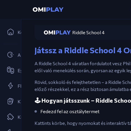
Kezdőlap
Riddle School 4
Játssz a Riddle School 4 O
Arcade játékok
A Riddle School 4 váratlan fordulatot vesz Ph
Együttműködő
elől való menekülés során, gyorsan az egyik l
Rövid, sokkoló és felejthetetlen – a Riddle S
Flash Játékok
előző részekkel, ez a rész biztosan ámulatba e
🕹️ Hogyan játsszunk – Riddle Schoo
Kártyajátékok
Fedezd fel az osztálytermet
Kirakó
Kattints körbe, hogy nyomokat és interaktív t