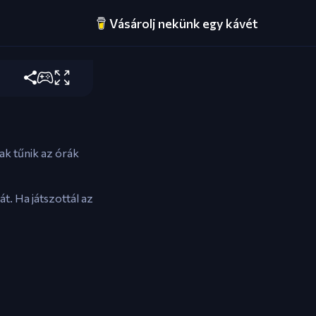
Vásárolj nekünk egy kávét
edezéshez.
ak tűnik az órák
t. Ha játszottál az