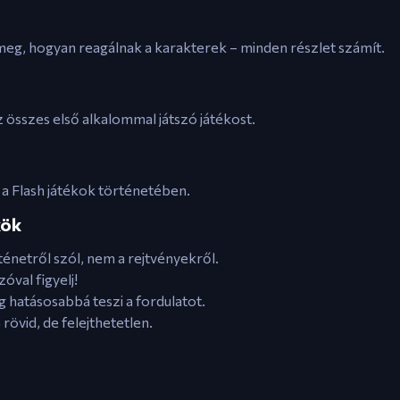
 meg, hogyan reagálnak a karakterek – minden részlet számít.
z összes első alkalommal játszó játékost.
 a Flash játékok történetében.
kök
ténetről szól, nem a rejtvényekről.
óval figyelj!
 hatásosabbá teszi a fordulatot.
rövid, de felejthetetlen.