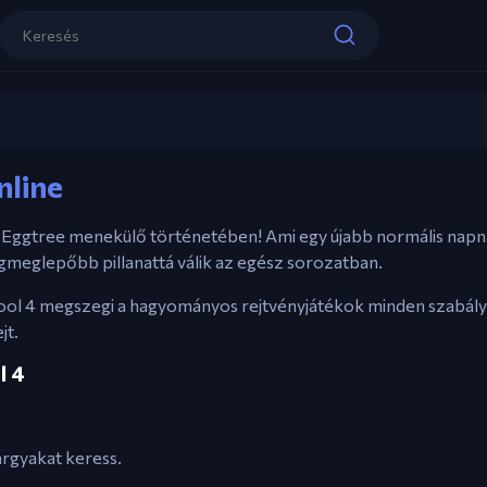
Vezérlők
Riddle School 4
Egér
– Kattints az interakcióhoz és felf
nline
Játssz most
il Eggtree menekülő történetében! Ami egy újabb normális napn
egmeglepőbb pillanattá válik az egész sorozatban.
chool 4 megszegi a hagyományos rejtvényjátékok minden szabályá
jt.
l 4
árgyakat keress.