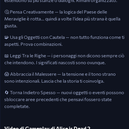
estendono su più stanze o dialoghi. Rimani organizzato.
🤔 Pensa Creativamente — la logica del Paese delle
Meraviglie è rotta… quindi a volte l’idea più strana è quella
giusta.
🧩 Usa gli Oggetti con Cautela — non tutto funziona come ti
aspetti. Prova combinazioni.
📖 Leggi Tra le Righe — i personaggi non dicono sempre ciò
che intendono. I significati nascosti sono ovunque.
😱 Abbraccia il Malessere — la tensione e il tono strano
sono intenzionali. Lascia che la storia ti coinvolga.
🔄 Torna Indietro Spesso — nuovi oggetti o eventi possono
sbloccare aree precedenti che pensavi fossero state
completate.
Video di Gameplay di Alice is Dead 2