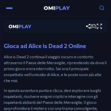
Alice is Dead 2
Controlli
Gioca ora
Mouse – Interagisci, raccogli oggetti e prosegui
nella storia.
Gioca ad Alice is Dead 2 Online
Alice is Dead 2 continua il viaggio oscuro e contorto
attraverso il Paese delle Meraviglie, riprendendo da dove il
primo gioco si era interrotto. Sei ora il principale
sospettato nell’omicidio di Alice, e le poste sono più alte
che mai.
In questa avventura punta e clicca, devi esplorare luoghi
inquietanti, risolvere enigmi criptici e interagire con gli
inquietanti abitanti del Paese delle Meraviglie. Il gioco
approfondisce il mistero con una trama coinvolgente,