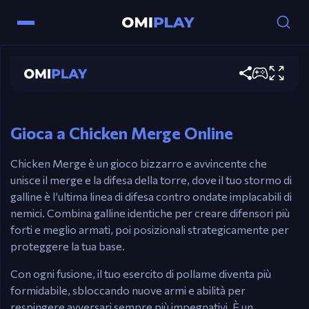
Chicken Merge
Controlli
Gioca ora
Il gioco è controllato completamente con il
mouse.
Gioca a Chicken Merge Online
Chicken Merge è un gioco bizzarro e avvincente che
unisce il merge e la difesa della torre, dove il tuo stormo di
galline è l’ultima linea di difesa contro ondate implacabili di
nemici. Combina galline identiche per creare difensori più
forti e meglio armati, poi posizionali strategicamente per
proteggere la tua base.
Con ogni fusione, il tuo esercito di pollame diventa più
formidabile, sbloccando nuove armi e abilità per
respingere avversari sempre più impegnativi. È un