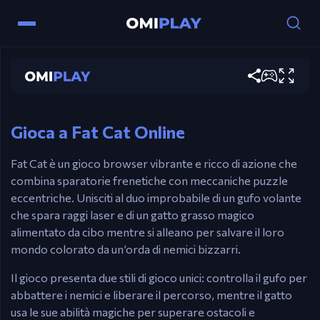
Controlli
Fat Cat
Fat Cat: Tasti Freccia o WASD per muovere.
Spazio/CTRL per Sparare.
Gioca ora
Gufo: Mouse per muovere. Tieni il Mouse per
Sparare.
Gioca a Fat Cat Online
Fat Cat è un gioco browser vibrante e ricco di azione che
combina sparatorie frenetiche con meccaniche puzzle
eccentriche. Unisciti al duo improbabile di un gufo volante
che spara raggi laser e di un gatto grasso magico
alimentato da cibo mentre si alleano per salvare il loro
mondo colorato da un’orda di nemici bizzarri.
Il gioco presenta due stili di gioco unici: controlla il gufo per
abbattere i nemici e liberare il percorso, mentre il gatto
usa le sue abilità magiche per superare ostacoli e