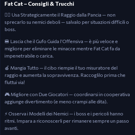
Fat Cat – Consigli & Trucchi
🤾‍♂️ Usa Strategicamente il Raggio dalla Pancia — non
sprecarlo su nemici deboli — salvalo per situazioni difficili o
boss.
🍔 Lascia che il Gufo Guida l’Offensiva — è più veloce e
migliore per eliminare le minacce mentre Fat Cat fa da
impenetrabile o carica.
🍎 Mangia Tutto — il cibo riempie il tuo misuratore del
raggio e aumenta la sopravvivenza. Raccoglilo prima che
fluttui via!
🎮 Migliore con Due Giocatori — coordinarsi in cooperativa
aggiunge divertimento (e meno crampi alle dita).
⚡‍‍ Osserva i Modelli dei Nemici — i boss e i pericoli hanno
ritmi. Impara a riconoscerli per rimanere sempre un passo
avanti.