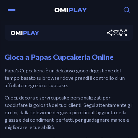
Papas Cupcakeria
Gioca ora
Controlli
Mouse – presa degli ordini, cottura, costruzione.
Gioca a Papas Cupcakeria Online
Papa’s Cupcakeria è un delizioso gioco di gestione del
tempo basato su browser dove prendi il controllo di un
affollato negozio di cupcake.
Cuoci, decora e servi cupcake personalizzati per
soddisfare la golosità dei tuoi clienti. Segui attentamente gli
ordini, dalla selezione dei giusti pirottini all’aggiunta della
glassa e dei condimenti perfetti, per guadagnare mance e
migliorare le tue abilità.