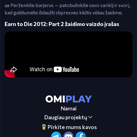
🧱 Perženkite barjerus — patobulinkite savo variklį ir svorį,
kad galėtumėte išdaužti stipresnes kliūtis vėliau žaidime.
Earn to Die 2012: Part 2 žaidimo vaizdo įrašas
Namai
Daugiau projektų
Pirkite mums kavos