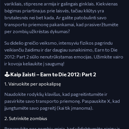
varikliais, stipresne armija ir galingais ginklais. Kiekvienas
bėgimas priartina jus prie laisvės, tačiau kliūtys yra
brutalesnės nei bet kada. Ar galite patobulinti savo
transporto priemonę pakankamai, kad prasiveržtumėte
per zombių užkrėstas dykumas?
Su didelio greičio veiksmo, intensyviu fizikos pagrindu
veikiančiu žaidimu ir dar daugiau sunaikinimo, Earn to Die
2012: Part 2 siūlo nenutrūkstamas emocijas. Užimkite vairo
ir kovoja keliaukite į saugumą!
🕹️ Kaip žaisti – Earn to Die 2012: Part 2
1. Vairuokite per apokalipsę
Naudokite rodyklių klavišus, kad pagreitintumėte ir
pasvirkite savo transporto priemonę. Paspauskite X, kad
įjungtumėte savo pagreitį (kai tik įmanoma).
2. Sutrinkite zombius
Pravarykite per zombių minią, kad uždirbtumėte pinigų ir