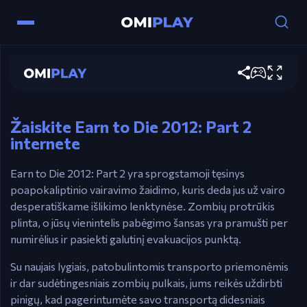
Valdymas
Earn to Die 2012: Part 2
Rodyklių klavišai – Vairuoti.
Žaisti dabar
Ctrl / X – Pagreitinti.
Esc / P – Sustabdyti.
Žaiskite Earn to Die 2012: Part 2
internete
Earn to Die 2012: Part 2 yra sprogstamoji tęsinys
poapokaliptinio vairavimo žaidimo, kuris deda jus už vairo
desperatiškame išlikimo lenktynėse. Zombių protrūkis
plinta, o jūsų vienintelis pabėgimo šansas yra pramušti per
numirėlius ir pasiekti galutinį evakuacijos punktą.
Su naujais lygiais, patobulintomis transporto priemonėmis
ir dar sudėtingesniais zombių pulkais, jums reikės uždirbti
pinigų, kad pagerintumėte savo transportą didesniais