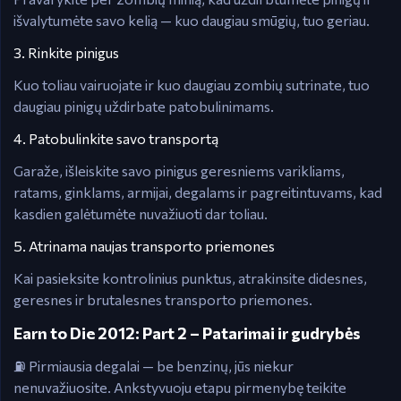
išvalytumėte savo kelią — kuo daugiau smūgių, tuo geriau.
3. Rinkite pinigus
Kuo toliau vairuojate ir kuo daugiau zombių sutrinate, tuo
daugiau pinigų uždirbate patobulinimams.
4. Patobulinkite savo transportą
Garaže, išleiskite savo pinigus geresniems varikliams,
ratams, ginklams, armijai, degalams ir pagreitintuvams, kad
kasdien galėtumėte nuvažiuoti dar toliau.
5. Atrinama naujas transporto priemones
Kai pasieksite kontrolinius punktus, atrakinsite didesnes,
geresnes ir brutalesnes transporto priemones.
Earn to Die 2012: Part 2 – Patarimai ir gudrybės
⛽ Pirmiausia degalai — be benzinų, jūs niekur
nenuvažiuosite. Ankstyvuoju etapu pirmenybę teikite