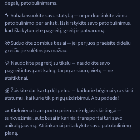
degalų patobulinimams.
🔧 Subalansuokite savo statybą — neperkurtinkite vieno
patobulinimo per anksti. Išskirstykite savo patobulinimus,
kad išlaikytumėte pagreitį, greitį ir patvarumą.
🧟 Suduokite zombius tiesiai — jei per juos praeisite dideliu
greičiu, jie sulėtins jus mažiau.
🚀 Naudokite pagreitį su tikslu — naudokite savo
pagreitintuvą ant kalnų, tarpų ar siaurų vietų — ne
atsitiktinai.
💰 Žaiskite dar kartą dėl pelno — kai kurie bėgimai yra skirti
atstumui, kai kurie tik pinigų uždirbimui. Abu padeda!
🚗 Kiekviena transporto priemonė elgiasi skirtingai —
sunkvežimiai, autobusai ir kariniai transportai turi savo
unikalų jausmą. Atitinkamai pritaikykite savo patobulinimų
planą.