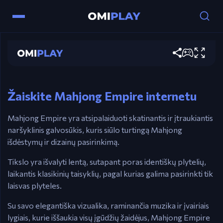
Mahjong Empire
Žaisti dabar
Valdymas
Pelė – Pasirinkti ir sutapatinti plyteles.
Žaiskite Mahjong Empire internetu
Mahjong Empire yra atsipalaiduoti skatinantis ir įtraukiantis
naršyklinis galvosūkis, kuris siūlo turtingą Mahjong
išdėstymų ir dizainų pasirinkimą.
Tikslo yra išvalyti lentą, sutapant poras identiškų plytelių,
laikantis klasikinių taisyklių, pagal kurias galima pasirinkti tik
laisvas plyteles.
Su savo elegantiška vizualika, raminančia muzika ir įvairiais
lygiais, kurie iššaukia visų įgūdžių žaidėjus, Mahjong Empire