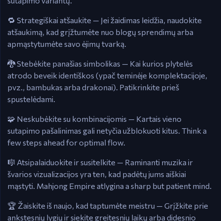
sutapimo variantų.
🔁 Strategiškai atšaukite — Jei žaidimas leidžia, naudokite
atšaukimą, kad grįžtumėte nuo blogų sprendimų arba
apmąstytumėte savo ėjimų tvarką.
🐉 Stebėkite panašias simbolikas — Kai kurios plytelės
atrodo beveik identiškos (ypač teminėje komplektacijoje,
pvz., bambukas arba drakonai). Patikrinkite prieš
spustelėdami.
🧩 Neskubėkite su kombinacijomis — Kartais vieno
sutapimo pašalinimas gali netyčia užblokuoti kitus. Think a
few steps ahead for optimal flow.
🎼 Atsipalaiduokite ir susitelkite — Raminanti muzika ir
švarios vizualizacijos yra ten, kad padėtų jums aiškiai
mąstyti. Mahjong Empire atlygina a sharp but patient mind.
🏆 Žaiskite iš naujo, kad taptumėte meistru — Grįžkite prie
ankstesnių lygių ir siekite greitesnių laikų arba didesnio