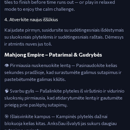
tiles to finish before time runs out — or play in relaxed
mode to enjoy the calm challenge.
4. Atverkite naujus iššūkius
Kai judate pirmyn, susidursite su sudėtingesniais išdėstymais
su sluoksniais plytelėmis ir sudėtingesniais raštais. Dėmesys
ir atmintis nuves jus toli.
Mahjong Empire – Patarimai & Gudrybės
👁️ Pirmiausia nuskenuokite lentą — Pasinaudokite kelias
sekundes pradžioje, kad surastumėte galimus sutapimus ir
pastebėtumėte galimas kliūtis.
🧠 Svarbu gylis — Pašalinkite plyteles iš viršutinio ir vidurinio
sluoksnių pirmiausia, kad atidarytumėte lentą ir gautumėte
prieigą prie paslėptų sutapimų.
🎯 Išlaisvinkite kampus — Kampinės plytelės dažnai
blokuoja kelias kitas. Anksčiau išvalyti jas sukurs daugiau