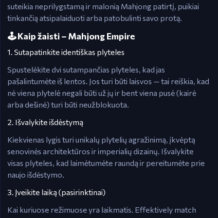
suteikia neprilygstamą ir malonią Mahjong patirtį, puikiai
tinkančią atsipalaiduoti arba patobulinti savo protą.
🕹️ Kaip žaisti – Mahjong Empire
1. Sutapatinkite identiškas plyteles
Spustelėkite dvi sutampančias plyteles, kad jas
pašalintumėte iš lentos. Jos turi būti laisvos — tai reiškia, kad
nė viena plytelė negali būti už jų ir bent viena pusė (kairė
arba dešinė) turi būti neužblokuota.
2. Išvalykite išdėstymą
Kiekvienas lygis turi unikalų plytelių agražinimą, įkvėptą
senovinės architektūros ir imperialių dizainų. Išvalykite
visas plyteles, kad laimėtumėte raundą ir pereitumėte prie
naujo išdėstymo.
3. Įveikite laiką (pasirinktinai)
Kai kuriuose režimuose yra laikmatis. Effektively match