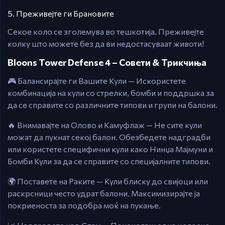
5. Преживејте ги Брановите
Секое коло се зголемува во тешкотија. Преживејте
колку што можете без да ви недостасуваат животи!
Bloons Tower Defense 4 – Совети & Трикчиња
🎮 Балансирајте ги Вашите Кули — Искористете
комбинација на кули со стрелки, бомби и поддршка за
да се справите со различните типови и групи на балони.
🔥 Внимавајте на Олово и Камуфлаж — Не сите кули
можат да пукнат секој балон. Обезбедете надградби
или користете специфични кули како Нинџа Мајмуни и
Бомби Кули за да се справите со специјалните типови.
🌍 Поставете на Раките — Кули блиску до свијоци или
раскрсници често удрат балони. Максимизирајте ја
покриеноста за подобра моќ на пукање.