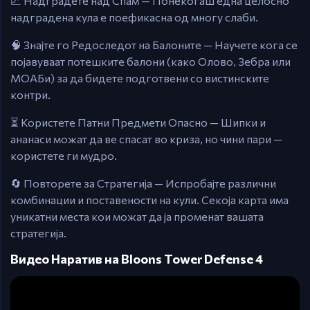
📈 Надградете над Спам — Понекогаш една целосно
надградена кула е поефикасна од многу слаби.
🧠 Знајте го Редоследот на Балоните — Научете кога се
појавуваат потешките балони (како Олово, Зебра или
МОАБи) за да бидете подготвени со вистинските
контри.
⏳ Користете Патни Предмети Опасно — Шипки и
ананаси можат да ве спасат во криза, но чини пари —
користете ги мудро.
🔄 Повторете за Стратегија — Испробајте различни
комбинации и поставености на кули. Секоја карта има
уникатни места кои можат да ја променат вашата
стратегија.
Видео Наратив на Bloons Tower Defense 4