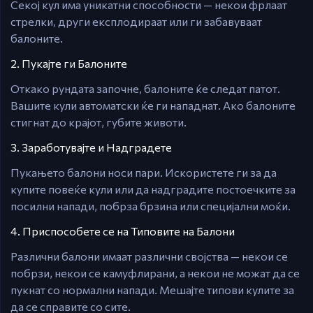
Секој кул има уникатни способности — некои фрлаат
стрелки, други експлодираат или ги забавуваат
балоните.
2. Пукајте ги Балоните
Откако рундата започне, балоните ќе следат патот.
Вашите кули автоматски ќе ги нападнат. Ако балоните
стигнат до крајот, губите животи.
3. Заработувајте и Надградете
Пукањето балони носи пари. Искористете ги за да
купите повеќе кули или да надградите постоечките за
посилни напади, побрза брзина или специјални моќи.
4. Приспособете се на Типовите на Балони
Различни балони имаат различни својства — некои се
побрзи, некои се камуфлирани, а некои не можат да се
пукнат со нормални напади. Мешајте типови кулите за
да се справите со сите.