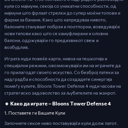
кули со мајмуни, секоја со уникатни способности, од
мајмуни што фрлаат стрелки до супер моќни топови и
фарми за банани. Како што напредуваа нивото,
балоните стануваат побрзи и поотпорни, воведувајќи
нови типови како што се камуфлирани и оловни
балони, одржувајќи го предизвикот свеж и
возбудлив.
Играта нуди повеќе карти, нивоа на тешкотија и
специјални режими, овозможувајќи им на играчите да
го прилагодат своето искуство. Со безброј патеки за
надградба и способноста да создадете синергија
помеѓу кулите, Bloons Tower Defense 4 нуди часови на
стратегиско задоволство за љубителите на жанрот.
🔹 Како да играте – Bloons Tower Defense 4
1. Поставете ги Вашите Кули
Започнете секое ниво поставувајќи кули долж патот.