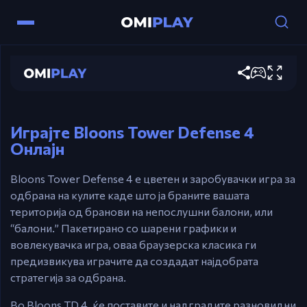
Миша – Кликнете за да поставите,
надградите и интеракцияте со кулите.
Bloons Tower Defense 4
Esc – откажете ја моменталната селекција.
Кратки тастери за секоја мајмунска кула се
Играј сега
откриваат по отклучувањето за време на
играта. Прелетувајте со мишот за да го
видите.
Играјте Bloons Tower Defense 4
Онлајн
Bloons Tower Defense 4 е цветен и заробувачки игра за
одбрана на кулите каде што ја браните вашата
територија од бранови на непослушни балони, или
“балони.” Пакетирано со шарени графики и
вовлекувачка игра, оваа браузерска класика ги
предизвикува играчите да создадат најдобрата
стратегија за одбрана.
Во Bloons TD 4, ќе поставите и надградите разновидни