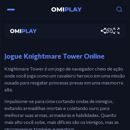
Knightmare Tower
Controles
Jogar agora
Mouse / ⬅️➡️Teclas de Seta – Dirija-se no ar.
Espaço / Clique – Lançar + Ataque/Mergulho.
Jogue Knightmare Tower Online
Knightmare Tower é um jogo de navegador cheio de ação
onde você joga como um cavaleiro heroico em uma missão
ousada para resgatar princesas presas em uma masmorra
alta.
Impulsione-se para cima cortando ondas de inimigos,
evitando armadilhas mortais e coletando ouro para
melhorar suas armas, armaduras e habilidades. Quanto
mais alto você sobe, mais difíceis são os inimigos, mas as
recompensas também aumentam