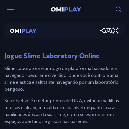
Controles
Slime Laboratory
AD / ⬅️➡️Teclas de Seta – Mover.
Jogar agora
W / ⬆️Seta para Cima – Pular.
S / ⬇️Seta para Baixo – Esmagar / Emagrecer.
Jogue Slime Laboratory Online
Slime Laboratory é um jogo de plataforma baseado em
navegador peculiar e divertido, onde você controla uma
slime elástica e saltitante navegando por um laboratório
perigoso.
Seu objetivo é coletar pontos de DNA, evitar armadilhas
mortais e alcançar a saída de cada nível enquanto usa as
habilidades únicas da sua slime, como se espremer em
espaços apertados e grudar nas paredes.