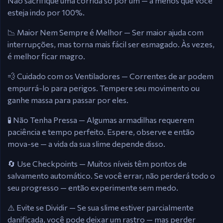
Não sacrifique uma corrida só por um — a menos que você
esteja indo por 100%.
📉 Maior Nem Sempre é Melhor — Ser maior ajuda com
interrupções, mas torna mais fácil ser esmagado. Às vezes,
é melhor ficar magro.
💨 Cuidado com os Ventiladores — Correntes de ar podem
empurrá-lo para perigos. Tempere seu movimento ou
ganhe massa para passar por eles.
🧪 Não Tenha Pressa — Algumas armadilhas requerem
paciência e tempo perfeito. Espere, observe e então
mova-se — a vida da sua slime depende disso.
🔄 Use Checkpoints — Muitos níveis têm pontos de
salvamento automático. Se você errar, não perderá todo o
seu progresso — então experimente sem medo.
⚠️ Evite se Dividir — Se sua slime estiver parcialmente
danificada, você pode deixar um rastro — mas perder