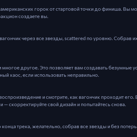
 американских горок от стартовой точки до финиша. Вы м
ракцион создаете вы.
вагончик через все звезды, scattered по уровню. Собрав их
и многое другое. Это позволяет вам создавать безумные у
ный хаос, если использовать неправильно.
 воспроизведение и смотрите, как вагончик проходит его. 
ли — скорректируйте свой дизайн и попытайтесь снова.
онца трека, желательно, собрав все звезды и без потерь