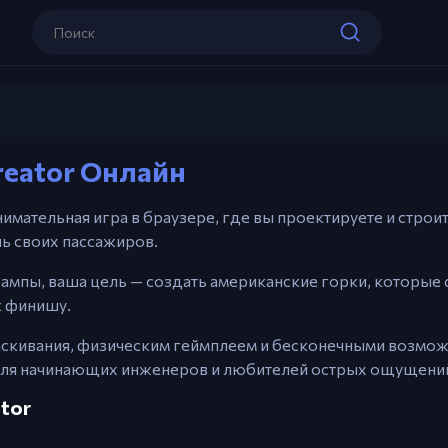
Управление
Rollercoaster Creator
Мышь – рисовать трек и взаимодейст
Creator Онлайн
Играть сейчас
занимательная игра в браузере, где вы проектируете и стро
чь своих пассажиров.
 рампы, ваша цель — создать американские горки, которые 
к финишу.
аскивания, физическим геймплеем и бесконечными возмож
т для начинающих инженеров и любителей острых ощущени
ator