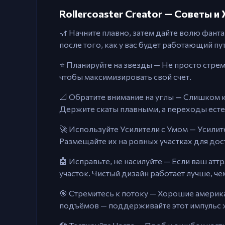
Rollercoaster Creator — Советы и
🎢 Начните плавно, затем дайте волю фанта
после того, как у вас будет работающий пут
⭐ Планируйте на звезды — Не просто стре
чтобы максимизировать свой счет.
📐 Обратите внимание на углы — Слишком к
Держите скаты плавными, а переходы ест
🚀 Используйте Усилители с Умом — Усилит
Размещайте их на ровных участках для до
🤖 Исправьте, не насилуйте — Если ваш атт
участок. Чистый дизайн работает лучше, ч
🎯 Стремитесь к потоку — Хорошие америк
подъёмов — поддерживайте этот импульс