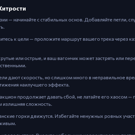
 Хитрости
зии — начинайте с стабильных основ. Добавляйте петли, с
ь.
митесь к цели — проложите маршрут вашего трека через к
рутые или острые, и ваш вагончик может застрять или пер
ественными.
ели дают скорость, но слишком много в неправильное врем
стижения наилучшего эффекта.
ракцион продолжает давать сбой, не латайте его хаосом —
ем излишняя сложность.
анские горки движутся. Избегайте ненужных ровных участ
 живым.