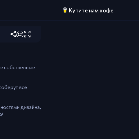
Купите нам кофе
вовать.
ите собственные
соберут все
ностями дизайна,
й!