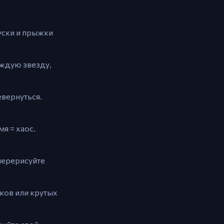
пуски и прыжки
аждую звезду,
евернуться.
я = хаос.
 перерисуйте
ков или крутых