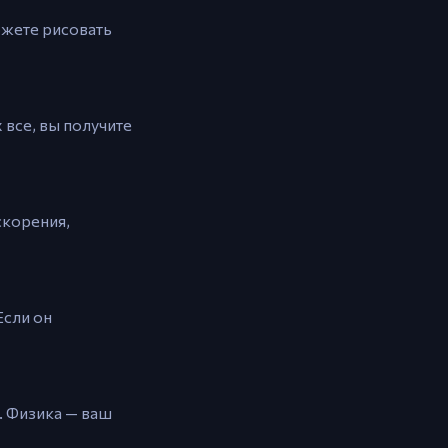
ожете рисовать
 все, вы получите
скорения,
Если он
. Физика — ваш