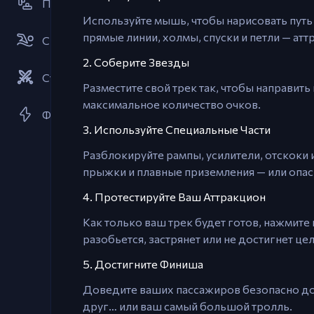
Платформер
Используйте мышь, чтобы нарисовать путь
прямые линии, холмы, спуски и петли — атт
Спорт
2. Соберите Звезды
Стратегии
Разместите свой трек так, чтобы направить 
максимальное количество очков.
Флеш-игры
3. Используйте Специальные Части
Разблокируйте рампы, усилители, отскоки 
прыжки и плавные приземления — или опас
4. Протестируйте Ваш Аттракцион
Как только ваш трек будет готов, нажмите
разобьется, застрянет или не достигнет це
5. Достигните Финиша
Доведите ваших пассажиров безопасно до к
друг… или ваш самый большой тролль.