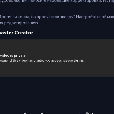
ть удовольствия. Вносите небольшие корректировки, тести
стигли конца, но пропустили звезду? Настройте свой мак
их редактированиях.
aster Creator