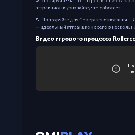
🛠️ Тестируйте Часто — Проб и ошибок час
аттракцион и узнавайте, что работает.
🔄 Повторяйте для Совершенствования — До
— идеальный аттракцион всего в нескольк
Видео игрового процесса Rollerco