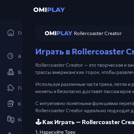
Главная
Rollercoaster Creator
Играть в Rollercoaster 
Аркады
Rollercoaster Creator — это творческая и 
Башенная защита
трассы американских горок, чтобы развле
Используя различные части трека, петли и
Головоломка
монеты и безопасно доставят пассажиров 
С интуитивно понятными функциями перет
Карточные игры
Rollercoaster Creator идеально подходи
Кооперативные
🕹️ Как Играть — Rollercoaster Cre
1. Нарисуйте Трек