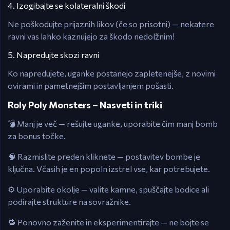
4. Izogibajte se kolateralni škodi
Ne poškodujte prijaznih likov (če so prisotni) — nekatere
ravni vas lahko kaznujejo za škodo nedolžnim!
5. Napredujte skozi ravni
Ko napredujete, uganke postanejo zapletenejše, z novimi
ovirami in pametnejšim postavljanjem pošasti.
Roly Poly Monsters – Nasveti in triki
💣 Manj je več — rešujte uganke, uporabite čim manj bomb
za bonus točke.
🧠 Razmislite preden kliknete — postavitev bombe je
ključna. Včasih je en popoln izstrel vse, kar potrebujete.
⚙️ Uporabite okolje — valite kamne, spuščajte bodice ali
podirajte strukture na sovražnike.
🔁 Ponovno zaženite in eksperimentirajte — ne bojte se