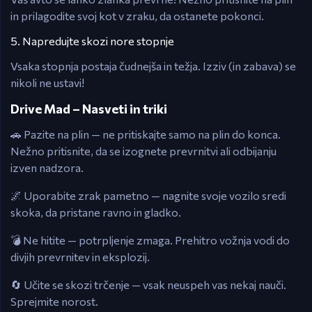
in prilagodite svoj kot v zraku, da ostanete pokonci.
5. Napredujte skozi nore stopnje
Vsaka stopnja postaja čudnejša in težja. Izziv (in zabava) se
nikoli ne ustavi!
Drive Mad – Nasveti in triki
🚗 Pazite na plin — ne pritiskajte samo na plin do konca.
Nežno pritisnite, da se izognete prevrnitvi ali odbijanju
izven nadzora.
🌌 Uporabite zrak pametno — nagnite svoje vozilo sredi
skoka, da pristane ravno in gladko.
💣 Ne hitite — potrpljenje zmaga. Prehitro vožnja vodi do
divjih prevrnitev in eksplozij.
🔄 Učite se skozi trčenje — vsak neuspeh vas nekaj nauči.
Sprejmite norost.