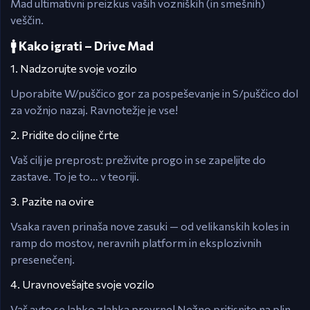
Mad ultimativni preizkus vaših vozniških (in smešnih)
veščin.
🚹 Kako igrati – Drive Mad
1. Nadzorujte svoje vozilo
Uporabite W/puščico gor za pospeševanje in S/puščico dol
za vožnjo nazaj. Ravnotežje je vse!
2. Pridite do ciljne črte
Vaš cilj je preprost: preživite progo in se zapeljite do
zastave. To je to… v teoriji.
3. Pazite na ovire
Vsaka raven prinaša nove zasuki — od velikanskih koles in
ramp do mostov, neravnih platform in eksplozivnih
presenečenj.
4. Uravnovešajte svoje vozilo
Vaš avto se lahko zlahka prevrne! Nežno pritisnite na plin