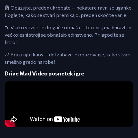
🤖 Opazujte, preden ukrepate — nekatere ravni so uganke.
Poglejte, kako se stvari premikajo, preden skočite vanje.
🔧 Vsako vozilo se drugače obnaša — terenci, majhni avti in
večkolesni stroji se obnašajo edinstveno. Prilagodite se
hitro!
🎉 Praznujte kaos — del zabave je opazovanje, kako stvari
smešno gredo narobe!
Drive Mad Video posnetek igre