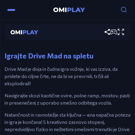
WASD / Puščice – Pospeševanje & ravnotežje
vozila.
Drive Mad
Esc – Pavza.
Leva tipka za preskok – Naslednja raven (po
Igraj zdaj
ciljni črti).
R – Ponovno pojavljanje.
Igrajte Drive Mad na spletu
Drive Mad je divja in čudna igra vožnje, ki vas izziva, da
pridete do ciljne črte, ne da bi se prevrnili, trčili ali
eksplodirali!
Navigirajte skozi kaotične ovire, polne ramp, mostov, pasti
in presenečenj z uporabo smešno odbitega vozila.
Natančnost in ravnotežje sta ključna — ena napačna poteza
in igra je končana! S kreativno zasnovo stopenj,
nepredvidljivo fiziko in neštetimi smešnimi trenutki je Drive