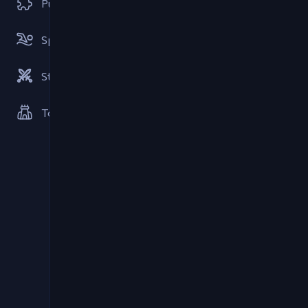
Pussel
Sportspel
Strategier
Tower Defense Spel