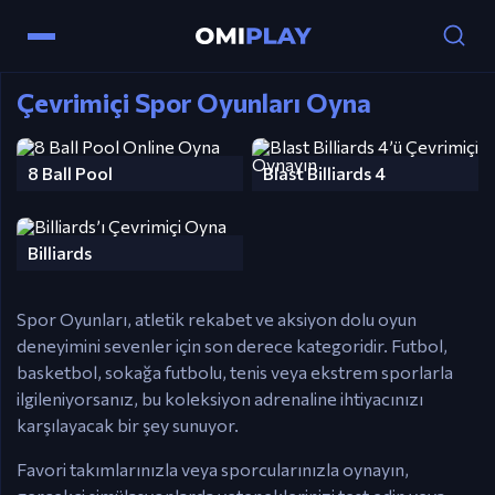
Çevrimiçi Spor Oyunları Oyna
8 Ball Pool
Blast Billiards 4
Billiards
Spor Oyunları, atletik rekabet ve aksiyon dolu oyun
deneyimini sevenler için son derece kategoridir. Futbol,
basketbol, sokağa futbolu, tenis veya ekstrem sporlarla
ilgileniyorsanız, bu koleksiyon adrenaline ihtiyacınızı
karşılayacak bir şey sunuyor.
Favori takımlarınızla veya sporcularınızla oynayın,