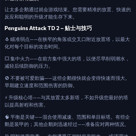
让太多企鹅通过就会游戏结束。您需要精准的放置、快速的
反应和聪明的升级才能生存下来。
Penguins Attack TD 2 – 贴士与技巧
🐧 瞄准弱点——在狭窄的角落或交叉口附近放置塔，以最大
化对每个目标的攻击时间。
💥 集中火力——在前方集中强大的塔，以便尽早削弱潮水，
减轻后续防御的压力。
🚫 不要被可爱欺骗——这些企鹅很快就会变得快速而强大。
早期建立速度和范围伤害的防御。
⚡ 升级核心塔——与其放置太多新塔，不如升级您最好的塔
以提高射程和伤害。
🧠 平衡是关键——混合使用减速、范围和单目标塔。有些企
鹅是装甲的；其他企鹅则迅速经过——准备应对两种情况。