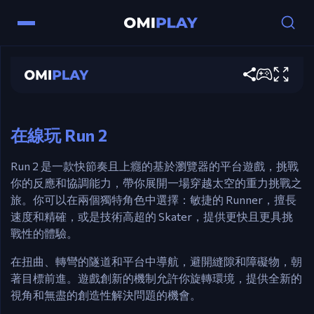
控制
Run 2
箭頭鍵 – 移動。
立即遊玩
空格鍵 – 跳躍。
R – 重新開始。
在線玩 Run 2
Run 2 是一款快節奏且上癮的基於瀏覽器的平台遊戲，挑戰
你的反應和協調能力，帶你展開一場穿越太空的重力挑戰之
旅。你可以在兩個獨特角色中選擇：敏捷的 Runner，擅長
速度和精確，或是技術高超的 Skater，提供更快且更具挑
戰性的體驗。
在扭曲、轉彎的隧道和平台中導航，避開縫隙和障礙物，朝
著目標前進。遊戲創新的機制允許你旋轉環境，提供全新的
視角和無盡的創造性解決問題的機會。