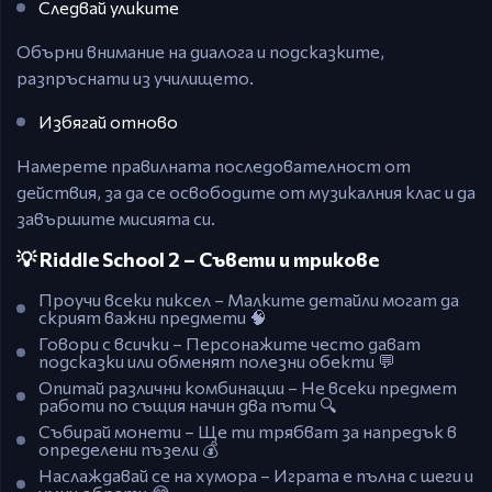
Следвай уликите
Обърни внимание на диалога и подсказките,
разпръснати из училището.
Избягай отново
Намерете правилната последователност от
действия, за да се освободите от музикалния клас и да
завършите мисията си.
💡 Riddle School 2 – Съвети и трикове
Проучи всеки пиксел – Малките детайли могат да
скрият важни предмети 🧠
Говори с всички – Персонажите често дават
подсказки или обменят полезни обекти 💬
Опитай различни комбинации – Не всеки предмет
работи по същия начин два пъти 🔍
Събирай монети – Ще ти трябват за напредък в
определени пъзели 💰
Наслаждавай се на хумора – Играта е пълна с шеги и