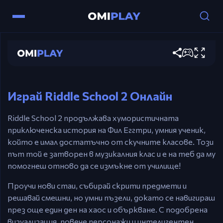
Контроли
Riddle School 2
Мишка
– Щракни, за да взаимодействаш,
Играй сега
събираш предмети и да се придвижваш
между стаите.
Играй Riddle School 2 Онлайн
Riddle School 2 продължава хумористичната
приключенска история на Фил Еггтри, умния ученик,
който е имал достатъчно от скучните класове. Този
път той е затворен в музикалния клас и е на теб да му
помогнеш отново да се измъкне от училище!
Проучи нови стаи, събирай скрити предмети и
решавай смешни, но умни пъзели, докато се навигираш
през още един ден на хаос и объркване. С подобрена
визуализация, повече персонажи и интелигентен