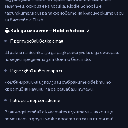
геймплей, основан на логика, Riddle School 2 е
задължителна игра за феновете на класическите игри
за бягство с Flash.
🕹️ Как да играете – Riddle School 2
Претърсвай всяка стая
Щракни на всичко, за да разкриеш улики и да събираш
полезни предмети за твоето бягство.
Използвай инвентара си
Комбинирай или използвай събраните обекти по
креативни начини, за да решаваш пъзели.
Говори с персонажите
Взаимодействай с класmates и учители – някои ще
помогнат, а други може просто да са на пътя ти!