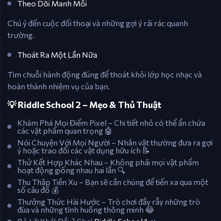
Theo Dõi Manh Mối
Chú ý đến cuộc đối thoại và những gợi ý rải rác quanh
trường.
Thoát Ra Một Lần Nữa
Tìm chuỗi hành động đúng để thoát khỏi lớp học nhạc và
hoàn thành nhiệm vụ của bạn.
💡 Riddle School 2 – Mẹo & Thủ Thuật
Khám Phá Mọi Điểm Pixel – Chi tiết nhỏ có thể ẩn chứa
các vật phẩm quan trọng 🤖
Nói Chuyện Với Mọi Người – Nhân vật thường đưa ra gợi
ý hoặc trao đổi các vật dụng hữu ích 📝
Thử Kết Hợp Khác Nhau – Không phải mọi vật phẩm
hoạt động giống nhau hai lần 🔍
Thu Thập Tiền Xu – Bạn sẽ cần chúng để tiến xa qua một
số câu đố 💰
Thưởng Thức Hài Hước – Trò chơi đầy rẫy những trò
đùa và những tình huống thông minh 😂