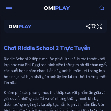
Riddle School 2
Điều khiển
Chơi ngay
Chuột
– Nhấp để tương tác, thu thập vật phẩm và
di chuyển giữa các phòng.
Chơi Riddle School 2 Trực Tuyến
Riddle School 2 tiếp tục cuộc phiêu lưu hài hước thoát khỏi
lớp học của Phil Eggtree, sinh viên thông minh đã chán ngấy
các buổi học nhàm chán. Lần này, anh bị mắc kẹt trong lớp
học nhạc, và bạn phải giúp anh ấy lén lút ra khỏi trường một
lần nữa!
Khám phá các phòng mới, thu thập các vật phẩm ẩn giấu và
giải quyết những câu đố vui vẻ nhưng thông minh khi bạn
điều hướng một ngày lại tiếp tục hỗn loạn và nhầm lẫn. Với
hình ảnh được cải thiện, nhiều nhân vật hơn và lối chơi dựa