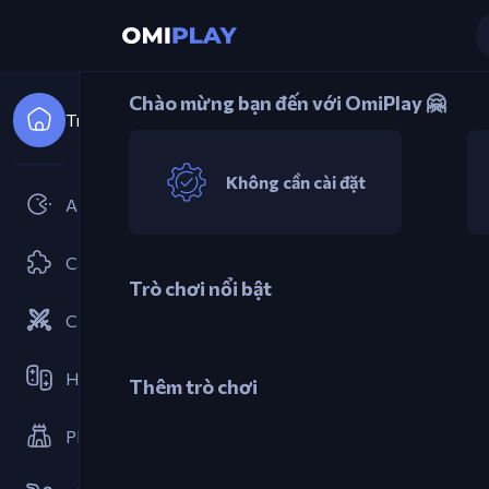
Chào mừng bạn đến với OmiPlay 🤗
Trang chủ
Không cần cài đặt
Arcade
Câu Đố
Trò chơi nổi bật
Chiến Lược
Hợp Tác
Thêm trò chơi
Phòng Thủ Tháp