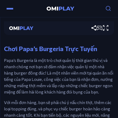
Papa's Burgeria
Điều khiển
Chơi ngay
Chuột – Nướng burger, xếp chồng topping, và
phục vụ.
Chơi Papa’s Burgeria Trực Tuyến
Papa’s Burgeria là một trò chơi quản lý thời gian thú vị và
nhanh chóng nơi bạn sẽ đảm nhận việc quản lý một nhà
hàng burger đông đúc! Là một nhân viên mới tại quán ăn nổi
tiếng của Papa Louie, công việc của bạn là nhận đơn, nướng
những miếng thịt mềm và lắp ráp những chiếc burger ngon
miệng để làm hài lòng khách hàng đói bụng của bạn.
Với mỗi đơn hàng, bạn sẽ phải chú ý nấu chín thịt, thêm các
loại topping đúng, và phục vụ chiếc burger hoàn hảo càng
nhanh càng tốt. Khi bạn tiến bộ, các nguyên liệu mới, nâng