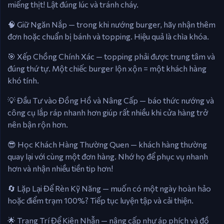
miếng thịt! Lật đúng lúc và tránh cháy.
🧠 Giữ Ngăn Nắp — trong khi nướng burger, hãy nhận thêm
đơn hoặc chuẩn bị bánh và topping. Hiệu quả là chìa khóa.
🎯 Xếp Chồng Chính Xác — topping phải được trung tâm và
đúng thứ tự. Một chiếc burger lộn xộn = một khách hàng
khó tính.
💡 Đầu Tư vào Đồng Hồ và Nâng Cấp — báo thức nướng và
công cụ lắp ráp nhanh hơn giúp rất nhiều khi cửa hàng trở
nên bận rộn hơn.
😎 Học Khách Hàng Thường Quen — khách hàng thường
quay lại với cùng một đơn hàng. Nhớ họ để phục vụ nhanh
hơn và nhận nhiều tiền tip hơn!
🔄 Lặp Lại Để Rèn Kỹ Năng — muốn có một ngày hoàn hảo
hoặc điểm trạm 100%? Tiếp tục luyện tập và cải thiện.
🌟 Trang Trí Để Kiên Nhẫn — nâng cấp như áp phích và đồ