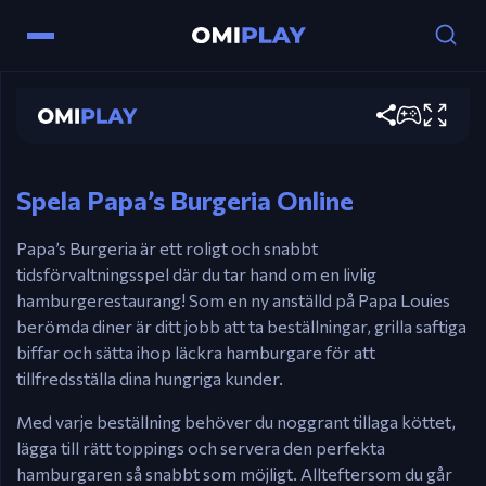
Papa's Burgeria
Kontroller
Spela nu
Mus – Grilla hamburgare, stapla toppings och
servera.
Spela Papa’s Burgeria Online
Papa’s Burgeria är ett roligt och snabbt
tidsförvaltningsspel där du tar hand om en livlig
hamburgerestaurang! Som en ny anställd på Papa Louies
berömda diner är ditt jobb att ta beställningar, grilla saftiga
biffar och sätta ihop läckra hamburgare för att
tillfredsställa dina hungriga kunder.
Med varje beställning behöver du noggrant tillaga köttet,
lägga till rätt toppings och servera den perfekta
hamburgaren så snabbt som möjligt. Allteftersom du går