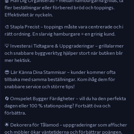
🤖 Håll Dig Organiserad – medan hamburgarna grillas, ta
fler beställningar eller förbered bröd och toppings.
Effektivitet är nyckeln.
🎨 Stapla Precist – toppings måste vara centrerade och i
rätt ordning. En slarvig hamburgare = en grinig kund.
💡 Investera i Tidtagare & Uppgraderingar – grillalarmer
och snabbare byggverktyg hjälper stort när butiken blir
mer hektisk.
😎 Lär Känna Dina Stammisar – kunder kommer ofta
tillbaka med samma beställningar. Kom ihåg dem för
snabbare service och större tips!
🔄 Omspelet Bygger Färdigheter – vill du ha den perfekta
dagen eller 100 % stationpoäng? Fortsätt öva och
förbättra.
🌟 Dekorera för Tålamod – uppgraderingar som affischer
och möbler ökar väntetiderna och förbättrar poängen.