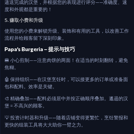
递送完成的汉堡，并根据您的表现进行评分——准确度、速
度和外观都是重要的！
5. 赚取小费和升级
使用您的小费来解锁升级、装饰和有用的工具，以改善工作
流程并给顾客留下深刻印象。
Papa’s Burgeria – 提示与技巧
🍔 小心煎制——注意肉饼的两面！在适当的时刻翻转，避免
焦糊。
🤖 保持组织——在汉堡烹饪时，可以接更多的订单或准备面
包和配料。效率是关键。
🎨 精确叠加——配料必须居中并按正确顺序叠加。邋遢的汉
堡 = 不高兴的顾客。
💡 投资计时器和升级——随着店铺变得更繁忙，烹饪警报和
更快的组装工具将大大助你一臂之力。