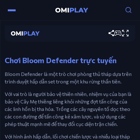
Bloom Defender
Điều khiển
Chơi ngay
Chuột – Chọn và đặt các tháp nguyên tố, sử dụng
kỹ năng.
Chơi Bloom Defender trực tuyến
Bloom Defender là một trò chơi phòng thủ tháp dựa trên
trình duyệt hấp dẫn set trong một khu rừng thần tiên.
Với vai trò là người bảo vệ thiên nhiên, nhiệm vụ của bạn là
bảo vệ Cây Mẹ thiêng liêng khỏi những đợt tấn công của
các linh hồn bị tha hóa. Trồng các cây nguyên tố dọc theo
các con đường để tấn công kẻ xâm lược, và sử dụng các
phép thuật mạnh mẽ để thay đổi cục diện trận chiến.
Với hình ảnh hấp dẫn, lối chơi chiến lược và nhiều loại tháp