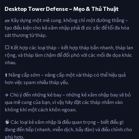
Desktop Tower Defense – Mẹo & Thủ Thuật
🧱 Xây dựng một mê cung, không chỉ một đường thằng –
tạo điều kiện cho kẻ xâm nhập phải đi zic zắc để tối đa hóa
sát thương từ tháp.
💥 Kết hợp các loại tháp – kết hợp tháp bắn nhanh, tháp lan
rộng, và tháp làm chậm để đối phó với các mối đe dọa khác
nhau.
⬆️ Nâng cấp sớm – nâng cấp một vài tháp có thể hiệu quả
hơn việc spam nhiều tháp yếu.
✈️ Chú ý đến những kẻ bay – những kẻ xâm nhập bay sẽ bỏ
qua mê cung của bạn, vì vậy hãy đặt các tháp nhắm vào
không khí một cách khôn ngoan.
🧠 Các loại kẻ xâm nhập là điều quan trọng – biết điều gì
đang đến tiếp (nhanh, miễn dịch, bầy đàn) và điều chỉnh cho
phù hợp.