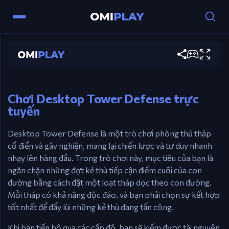
Chuột (Nhấn trái) – Chọn, đặt, và nâng cấp các
tháp.
Desktop Tower Defense
Esc – Hủy bỏ việc đặt tháp.
Phím cách – Tạm dừng.
Chơi ngay
1–9 – Phím nóng để chọn các loại tháp (có thể
không có trên một số phiên bản).
Chơi Desktop Tower Defense trực
tuyến
Desktop Tower Defense là một trò chơi phòng thủ tháp
cổ điển và gây nghiện, mang lại chiến lược và tư duy nhanh
nhạy lên hàng đầu. Trong trò chơi này, mục tiêu của bạn là
ngăn chặn những đợt kẻ thù tiếp cận điểm cuối của con
đường bằng cách đặt một loạt tháp dọc theo con đường.
Mỗi tháp có khả năng độc đáo, và bạn phải chọn sự kết hợp
tốt nhất để đẩy lùi những kẻ thù đang tấn công.
Khi bạn tiến bộ qua các cấp độ, bạn sẽ kiếm được tài nguyên