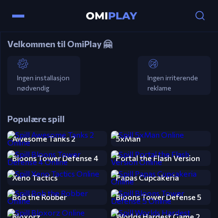
Velkommen til OmiPlay 🤗
Ingen installasjon
Ingen irriterende
nødvendig
reklame
Populære spill
Awesome Tanks 2
5xMan
Bloons Tower Defense 4
Portal the Flash Version
Xeno Tactics
Papas Cupcakeria
Bob the Robber
Bloons Tower Defense 5
Bloxorz
Worlds Hardest Game 2