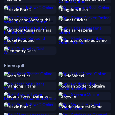
Frizzle Fraz 2
Kingdom Rush
Fireboy and Watergirl: In the Forest Temple 3
Planet Clicker
Kingdom Rush Frontiers
Papa's Freezeria
Boxel Rebound
Plants vs Zombies Demo
Geometry Dash
Flere spill
Xeno Tactics
Little Wheel
Mahjong Titans
Golden Spider Solitaire
Bloons Tower Defense 4 Expansion
Skywire
Frizzle Fraz 2
Worlds Hardest Game