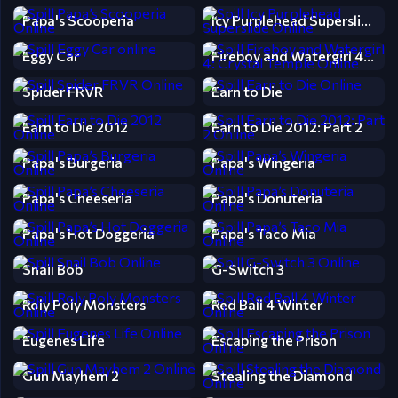
Papa's Scooperia
Icy Purplehead Superslide
Eggy Car
Fireboy and Watergirl 4: Crystal Temple
Spider FRVR
Earn to Die
Earn to Die 2012
Earn to Die 2012: Part 2
Papa's Burgeria
Papa's Wingeria
Papa's Cheeseria
Papa's Donuteria
Papa's Hot Doggeria
Papa's Taco Mia
Snail Bob
G-Switch 3
Roly Poly Monsters
Red Ball 4 Winter
Eugenes Life
Escaping the Prison
Gun Mayhem 2
Stealing the Diamond