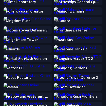
Slime Laboratory
Battleships General Quarter
Rollercoaster Creator
Mahjong Empire
Kingdom Rush
Bloxorz
Bloons Tower Defense 3
Frontline Defense
Knightmare Tower
Meat Boy
Billiards
Awesome Tanks 2
Portal the Flash Version
Penguins Attack TD 2
Vector TD
Mahjong Gardens
Papas Pastaria
Bloons Tower Defense 2
5xMan
Bloom Defender
Fireboy and Watergirl: Forest Temple
Kingdom Rush Frontiers
Worlds Hardest Game 2
Blast Billiards 4