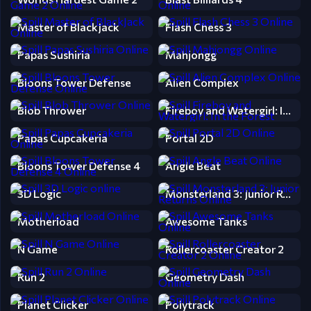
Master of BlackJack
Flash Chess 3
Papas Sushiria
Mahjongg
Bloons Tower Defense
Alien Complex
Blob Thrower
Fireboy and Watergirl: In the Forest Temple 3
Papas Cupcakeria
Portal 2D
Bloons Tower Defense 4
Angle Beat
3D Logic
Monsterland 3: Junior Returns
Motherload
Awesome Tanks
N Game
Rollercoaster Creator 2
Run 2
Geometry Dash
Planet Clicker
Polytrack