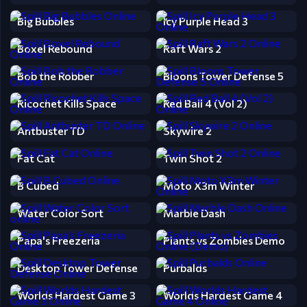
Big Bubbles
Icy Purple Head 3
Boxel Rebound
Raft Wars 2
Bob the Robber
Bloons Tower Defense 5
Ricochet Kills Space
Red Ball 4 (Vol 2)
Antbuster TD
Skywire 2
Fat Cat
Twin Shot 2
B Cubed
Moto X3m Winter
Water Color Sort
Marble Dash
Papa's Freezeria
Plants vs Zombies Demo
Desktop Tower Defense
Purbalds
Worlds Hardest Game 3
Worlds Hardest Game 4