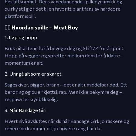
besluttsomhet. Dens vanedannende spilledynamikk og
quirky stil gjør det til en favoritt blant fans av hardcore
plattformspill.
🤹‍♂️ Hvordan spille – Meat Boy
1. Løp og hopp
Bruk piltastene for å bevege deg og Shift/Z for å sprint.
Hopp på vegger og spretter mellom dem for å klatre –
momentum er alt.
2. Unngå alt som er skarpt
Sageskiver, pigger, brann – det er alt umiddelbar død. Ett
berøring og du er kjøttskrap. Men ikke bekymre deg –
respawn er øyeblikkelig.
3. Når Bandage Girl
Hvert nivå avsluttes når du når Bandage Girl. Jo raskere og
renere du kommer dit, jo høyere rang har du.