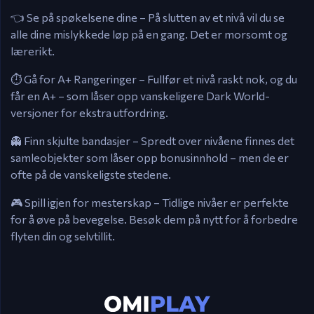
👈 Se på spøkelsene dine – På slutten av et nivå vil du se
alle dine mislykkede løp på en gang. Det er morsomt og
lærerikt.
⏱️ Gå for A+ Rangeringer – Fullfør et nivå raskt nok, og du
får en A+ – som låser opp vanskeligere Dark World-
versjoner for ekstra utfordring.
👻 Finn skjulte bandasjer – Spredt over nivåene finnes det
samleobjekter som låser opp bonusinnhold – men de er
ofte på de vanskeligste stedene.
🎮 Spill igjen for mesterskap – Tidlige nivåer er perfekte
for å øve på bevegelse. Besøk dem på nytt for å forbedre
flyten din og selvtillit.