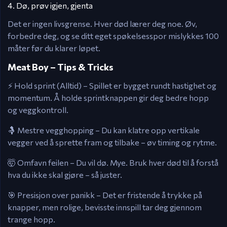
4. Dø, prøv igjen, gjenta
Det er ingen livsgrense. Hver død lærer deg noe. Øv,
forbedre deg, og se ditt eget spøkelsesspor mislykkes 100
måter før du klarer løpet.
Meat Boy – Tips & Tricks
⚡ Hold sprint (Alltid) – Spillet er bygget rundt hastighet og
momentum. Å holde sprintknappen gir deg bedre hopp
og veggkontroll.
🤱 Mestre vegghopping – Du kan klatre opp vertikale
vegger ved å sprette fram og tilbake – øv timing og rytme.
🤯 Omfavn feilen – Du vil dø. Mye. Bruk hver død til å forstå
hva du ikke skal gjøre – så juster.
🎯 Presisjon over panikk – Det er fristende å trykke på
knapper, men rolige, bevisste innspill tar deg gjennom
trange hopp.