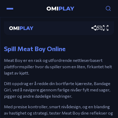
Kontroller
Meat Boy
Piltaster – Beveg.
Spill nå
A / Mellomrom – Hopp.
Esc – Meny.
Spill Meat Boy Online
Meat Boy er en rask og utfordrende nettleserbasert
plattformspiller hvor du spiller som en liten, firkantet helt
laget av kjøtt.
Ditt oppdrag er å redde din bortførte kjæreste, Bandage
Girl, ved å navigere gjennom farlige nivåer fylt med sager,
pigger og andre dødelige hindringer.
Med presise kontroller, smart nivådesign, og en blanding
av hastighet og strategi, tester Meat Boy dine reflekser og