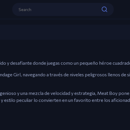
Controls
Teclas de flecha – Mover.
A / Barra espaciadora – Saltar.
Meat Boy
Esc – Menú.
Play now
ido y desafiante donde juegas como un pequeño héroe cuadrad
ndage Girl, navegando a través de niveles peligrosos llenos de si
ngenioso y una mezcla de velocidad y estrategia, Meat Boy pone
 y estilo peculiar lo convierten en un favorito entre los aficiona