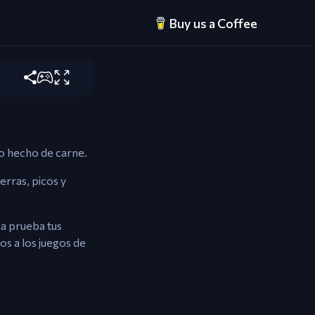
Buy us a Coffee
o hecho de carne.
erras, picos y
 a prueba tus
dos a los juegos de