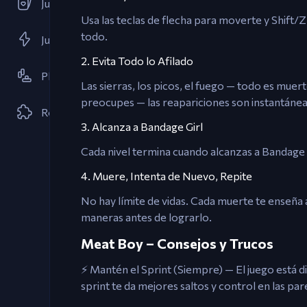
Juegos de Cartas
Usa las teclas de flecha para moverte y Shift/Z 
todo.
Juegos Flash
2. Evita Todo lo Afilado
Plataforma
Las sierras, los picos, el fuego — todo es mue
preocupes — las reapariciones son instantánea
Rompecabezas
3. Alcanza a Bandage Girl
Cada nivel termina cuando alcanzas a Bandage G
4. Muere, Intenta de Nuevo, Repite
No hay límite de vidas. Cada muerte te enseña 
maneras antes de lograrlo.
Meat Boy – Consejos y Trucos
⚡ Mantén el Sprint (Siempre) — El juego está d
sprint te da mejores saltos y control en las par