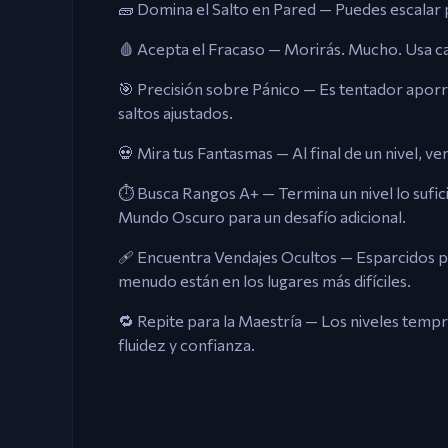
🧱 Domina el Salto en Pared — Puedes escalar p
🩸 Acepta el Fracaso — Morirás. Mucho. Usa ca
🎯 Precisión sobre Pánico — Es tentador aporre
saltos ajustados.
💀 Mira tus Fantasmas — Al final de un nivel, ve
⏱️ Busca Rangos A+ — Termina un nivel lo sufi
Mundo Oscuro para un desafío adicional.
🩹 Encuentra Vendajes Ocultos — Esparcidos po
menudo están en los lugares más difíciles.
🔁 Repite para la Maestría — Los niveles temp
fluidez y confianza.