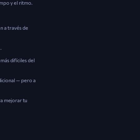
mpo y el ritmo.
n a través de
.
ás difíciles del
icional — pero a
ra mejorar tu