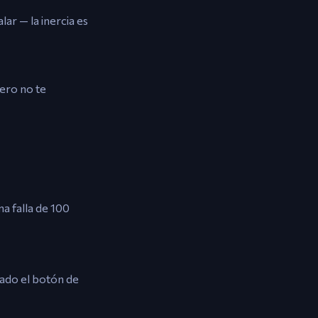
lar — la inercia es
Pero no te
a falla de 100
nado el botón de