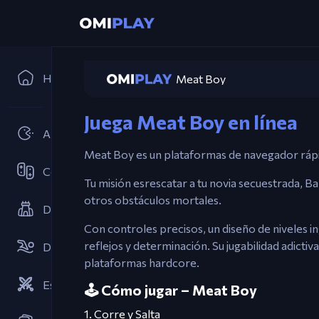
Home
Meat Boy
Juega Meat Boy en línea
Arcades
Meat Boy es un plataformas de navegador ráp
Cooperativo
Tu misión esrescatar a tu novia secuestrada, Ba
otros obstáculos mortales.
Defensa de Torres
Con controles precisos, un diseño de niveles i
reflejos y determinación. Su jugabilidad adictiva
Deportes
plataformas hardcore.
Estrategias
🕹️ Cómo jugar – Meat Boy
1. Corre y Salta