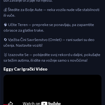
ubrzavanje drži jaje na mjestu.
💰 Štedite za Bolje Aute — neka vozila nude više stabilnosti
ili vuče.
🧠 Učite Teren — prepreke se ponavljaju, pa zapamtite
obrasce za glatke trake.
🔄 Vježba Čini Savršenstvo (Omlet) — rani sudari su deo
učenja. Nastavite voziti!
🥇 Izazovite Se — pobijedite svoj rekord u daljini, pokušajte
sa težim autima, ili idite na vožnje samo s novčićima!
Eggy Car Igrački Video