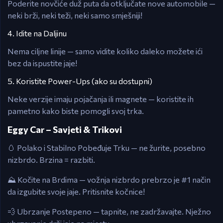
Poderite novčiće duž puta da otključate nove automobile —
neki brži, neki teži, neki samo smješniji!
4. Idite na Daljinu
Nema ciljne linije — samo vidite koliko daleko možete ići
bez da ispustite jaje!
5. Koristite Power-Ups (ako su dostupni)
Neke verzije imaju pojačanja ili magnete — koristite ih
pametno kako biste pomogli svoj trka.
Eggy Car – Savjeti & Trikovi
🥚 Polako i Stabilno Pobeđuje Trku — ne žurite, posebno
nizbrdo. Brzina = razbiti.
⛰️ Kočite na Brdima — vožnja nizbrdo prebrzo je #1 način
da izgubite svoje jaje. Pritisnite kočnice!
💨 Ubrzanje Postepeno — tapnite, ne zadržavajte. Nježno