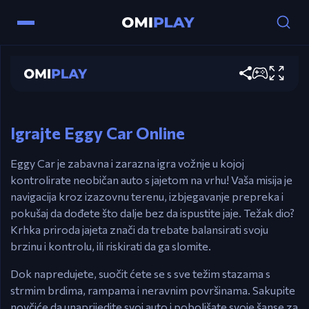
Eggy Car
Kontrole
Igraj sada
Strelice / A-D – Vozite pažljivo bez ispuštanja
jajeta.
Igrajte Eggy Car Online
Eggy Car je zabavna i zarazna igra vožnje u kojoj
kontrolirate neobičan auto s jajetom na vrhu! Vaša misija je
navigacija kroz izazovnu terenu, izbjegavanje prepreka i
pokušaj da dođete što dalje bez da ispustite jaje. Težak dio?
Krhka priroda jajeta znači da trebate balansirati svoju
brzinu i kontrolu, ili riskirati da ga slomite.
Dok napredujete, suočit ćete se s sve težim stazama s
strmim brdima, rampama i neravnim površinama. Sakupite
novčiće da unaprijedite svoj auto i poboljšate svoje šanse za