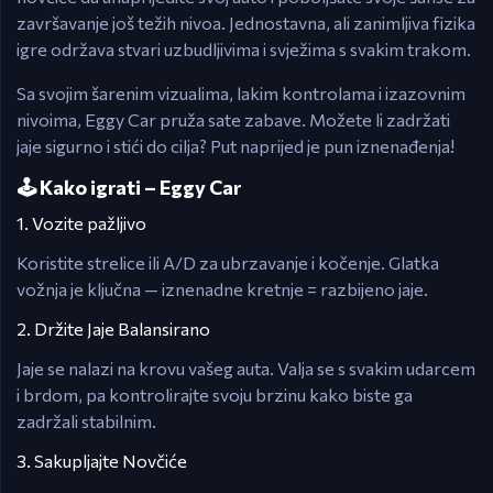
završavanje još težih nivoa. Jednostavna, ali zanimljiva fizika
igre održava stvari uzbudljivima i svježima s svakim trakom.
Sa svojim šarenim vizualima, lakim kontrolama i izazovnim
nivoima, Eggy Car pruža sate zabave. Možete li zadržati
jaje sigurno i stići do cilja? Put naprijed je pun iznenađenja!
🕹️ Kako igrati – Eggy Car
1. Vozite pažljivo
Koristite strelice ili A/D za ubrzavanje i kočenje. Glatka
vožnja je ključna — iznenadne kretnje = razbijeno jaje.
2. Držite Jaje Balansirano
Jaje se nalazi na krovu vašeg auta. Valja se s svakim udarcem
i brdom, pa kontrolirajte svoju brzinu kako biste ga
zadržali stabilnim.
3. Sakupljajte Novčiće