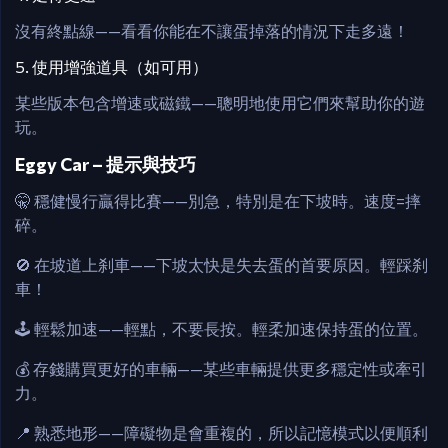
沒有終點線——看看你能在不讓蛋掉落的情況下走多遠！
5. 使用增強道具（如可用）
某些版本包含增速或磁鐵——聰明地使用它們來幫助你的遊
玩。
Eggy Car – 提示與技巧
🤫 穩健慢行贏得比賽——別急，特別是在下坡時。速度=摔
碎。
🚫 在坡道上刹車——下坡太快是失去蛋的首要原因。輕踩刹
車！
🕹️ 輕鬆加速——輕點，不要長按。輕柔加速保持蛋的位置。
💰 存錢購買更好的車輛——某些車輛提供更多穩定性或牽引
力。
📍 熟悉地形——障礙物是會重複的，所以記憶模式以便順利