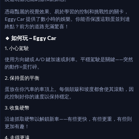
憑藉豔麗的視覺效果、易於學習的控制和挑戰性的關卡，
Eggy Car 提供了數小時的娛樂。你能否保護這顆蛋並到達
終點？前方的道路充滿驚喜！
🔹 如何玩 – Eggy Car
1. 小心駕駛
使用方向鍵或 A/D 鍵加速或刹車。平穩駕駛是關鍵——突然
的動作=蛋打碎。
2. 保持蛋的平衡
蛋放在你汽車的車頂上。每個顛簸和坡度都會使其滾動，因
此控制好你的速度以保持穩定。
3. 收集硬幣
沿途抓取硬幣以解鎖新車——有些更快，有些更重，有些則
更加有趣！
4. 走得更遠