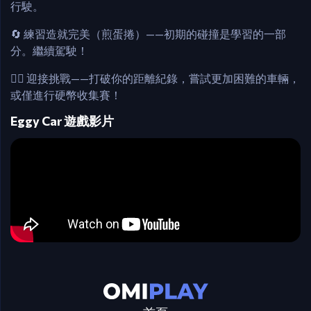
行駛。
🔄 練習造就完美（煎蛋捲）——初期的碰撞是學習的一部
分。繼續駕駛！
🧗‍♂️ 迎接挑戰——打破你的距離紀錄，嘗試更加困難的車輛，
或僅進行硬幣收集賽！
Eggy Car 遊戲影片