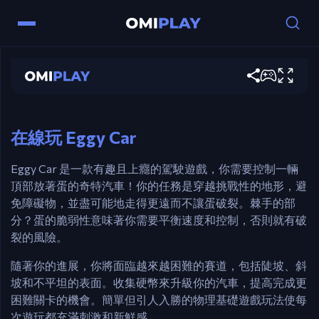
Eggy Car
立即遊玩
控制
方向鍵 / A-D – 小心駕駛，請勿讓蛋掉落。
在線玩 Eggy Car
Eggy Car 是一款有趣且上癮的駕駛遊戲，你需要控制一輛
頂部放著蛋的奇特汽車！你的任務是穿越挑戰性的地形，避
免障礙物，並盡可能地走得更遠而不讓蛋破裂。棘手的部
分？蛋的脆弱性意味著你需要平衡速度和控制，否則就有破
裂的風險。
隨著你的進展，你將面臨越來越困難的賽道，包括陡坡、斜
坡和不平坦的表面。收集硬幣來升級你的汽車，提高完成更
困難關卡的機會。簡單但引人入勝的物理基礎遊戲玩法使每
次遊玩都充滿刺激和新鮮感。