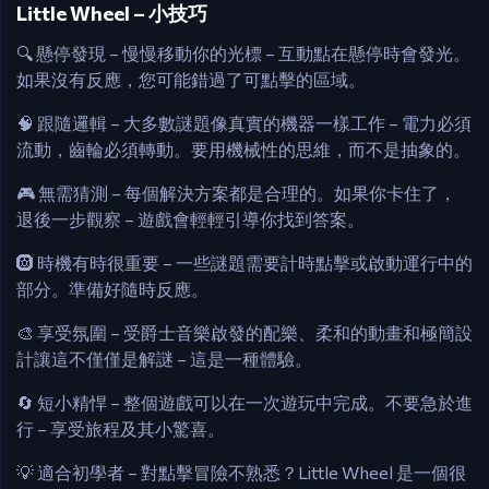
Little Wheel – 小技巧
🔍 懸停發現 – 慢慢移動你的光標 – 互動點在懸停時會發光。
如果沒有反應，您可能錯過了可點擊的區域。
🧠 跟隨邏輯 – 大多數謎題像真實的機器一樣工作 – 電力必須
流動，齒輪必須轉動。要用機械性的思維，而不是抽象的。
🎮 無需猜測 – 每個解決方案都是合理的。如果你卡住了，
退後一步觀察 – 遊戲會輕輕引導你找到答案。
🛞 時機有時很重要 – 一些謎題需要計時點擊或啟動運行中的
部分。準備好隨時反應。
🎨 享受氛圍 – 受爵士音樂啟發的配樂、柔和的動畫和極簡設
計讓這不僅僅是解謎 – 這是一種體驗。
🔄 短小精悍 – 整個遊戲可以在一次遊玩中完成。不要急於進
行 – 享受旅程及其小驚喜。
💡 適合初學者 – 對點擊冒險不熟悉？Little Wheel 是一個很