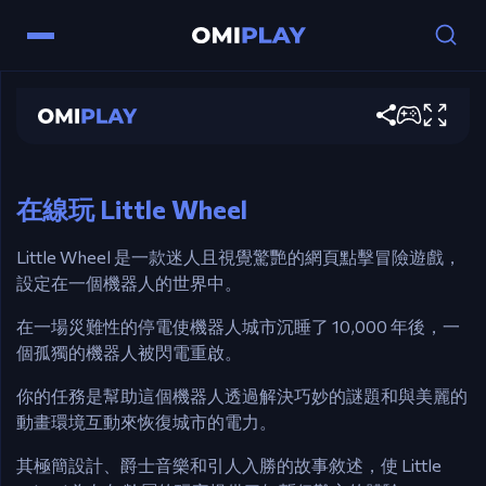
Little Wheel
立即遊玩
控制
滑鼠 – 點擊移動、啟動或解決謎題。
在線玩 Little Wheel
Little Wheel 是一款迷人且視覺驚艷的網頁點擊冒險遊戲，
設定在一個機器人的世界中。
在一場災難性的停電使機器人城市沉睡了 10,000 年後，一
個孤獨的機器人被閃電重啟。
你的任務是幫助這個機器人透過解決巧妙的謎題和與美麗的
動畫環境互動來恢復城市的電力。
其極簡設計、爵士音樂和引人入勝的故事敘述，使 Little