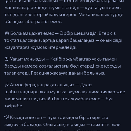
🤖 Логиканы бақылаңыз — Көптеген жұмбақтар нағыз
машиналар ретінде жұмыс істейді — қуат ағуы керек,
тісті дөңгелектер айналуы керек. Механикалық түрде
ойлаңыз, абстрактілі емес.
🎮 Болжам қажет емес — Әрбір шешім әділ. Егер сіз
тоқтап қалсаңыз, артқа қарап бақылаңыз — ойын сізді
жауаптарға жұмсақ итермелейді.
⏰ Уақыт маңызды — Кейбір жұмбақтар уақытымен
басуды немесе қозғалыстағы бөліктерді іске қосуды
талап етеді. Реакция жасауға дайын болыңыз.
🎶 Атмосферадан рақат алыңыз — Джаз
шабыттандырылған музыка, жұмсақ анимациялар және
минималисттік дизайн бұл тек жұмбақ емес — бұл
тәжірибе.
💡 Қысқа және тәтті — Бүкіл ойынды бір отырыста
аяқтауға болады. Оны асықтырыңыз — саяхатты және