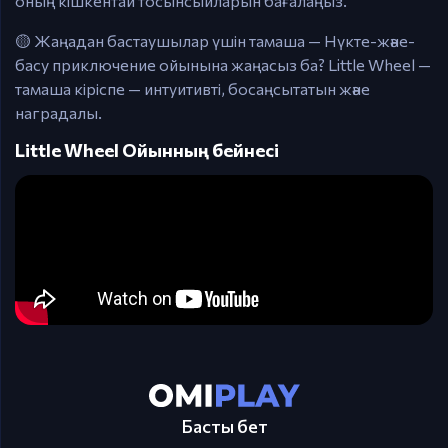
оның кішкентай тосынсыйларын бағалаңыз.
🟡 Жаңадан бастаушылар үшін тамаша — Нүкте-және-
басу приключение ойынына жаңасыз ба? Little Wheel —
тамаша кіріспе — интуитивті, босаңсытатын және
наградалы.
Little Wheel Ойынның бейнесі
Басты бет