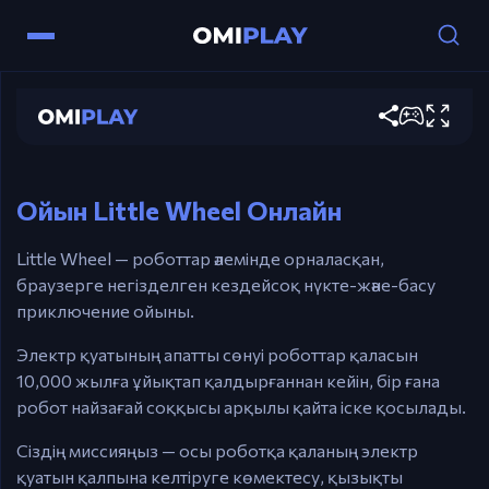
Little Wheel
Басқару
Ойынды ойна
Тышқан — қозғалу, іске қосу немесе
жұмбақтарды шешу үшін басыңыз.
Ойын Little Wheel Онлайн
Little Wheel — роботтар әлемінде орналасқан,
браузерге негізделген кездейсоқ нүкте-және-басу
приключение ойыны.
Электр қуатының апатты сөнуі роботтар қаласын
10,000 жылға ұйықтап қалдырғаннан кейін, бір ғана
робот найзағай соққысы арқылы қайта іске қосылады.
Сіздің миссияңыз — осы роботқа қаланың электр
қуатын қалпына келтіруге көмектесу, қызықты