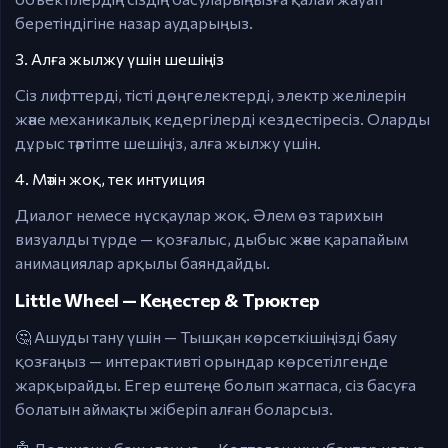
беретіндігіне назар аударыңыз.
3. Алға жылжу үшін шешіңіз
Сіз лифттерді, тісті дөңгелектерді, электр желілерін
және механикалық кедергілерді кездестіресіз. Оларды
дұрыс тәртіпте шешіңіз, алға жылжу үшін.
4. Мәтін жоқ, тек интуиция
Диалог немесе нұсқаулар жоқ. Әлем өз тарихын
визуалды түрде — қозғалыс, дыбыс және қарапайым
анимациялар арқылы баяндайды.
Little Wheel — Кеңестер & Трюктер
🤔 Ашуды тану үшін — Тышқан көрсеткішіңізді баяу
қозғаңыз — интерактивті орындар көрсетілгенде
жарқырайды. Егер ештеңе болып жатпаса, сіз басуға
болатын аймақты жіберіп алған боларсыз.