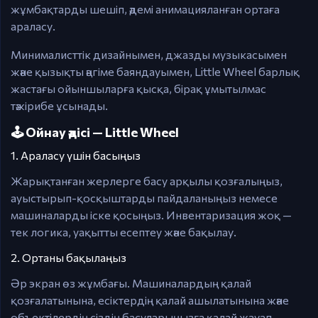
жұмбақтарды шешіп, әдемі анимацияланған ортаға
араласу.
Минималисттік дизайнымен, джазды музыкасымен
және қызықты әңгіме баяндауымен, Little Wheel барлық
жастағы ойыншыларға қысқа, бірақ ұмытылмас
тәжірибе ұсынады.
🕹️ Ойнау әдісі — Little Wheel
1. Араласу үшін басыңыз
Жарықтанған жерлерге басу арқылы қозғалыңыз,
ауыстырып-қосқыштарды пайдаланыңыз немесе
машиналарды іске қосыңыз. Инвентаризация жоқ —
тек логика, уақытты есептеу және бақылау.
2. Ортаны бақылаңыз
Әр экран өз жұмбағы. Машиналардың қалай
қозғалатынына, есіктердің қалай ашылатынына және
объектілердің сіздің басуларыңызға қалай жауап