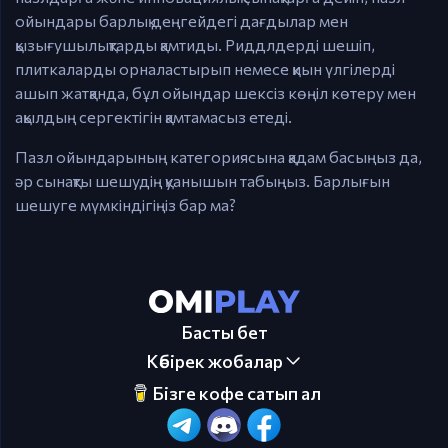
ойындары барлық деңгейдегі дағдылар мен
қызығушылықтарды қамтиды. Риддлдерді шешіп,
плиткаларды орналастырып немесе қиын үлгілерді
ашып жатқанда, бұл ойындар шексіз көңіл көтеру мен
ақылдың сергектігін қамтамасыз етеді.
Пазл ойындарының категориясына қадам басыңыз да,
әр сынақты шешудің қуанышын табыңыз. Барлығын
шешуге мүмкіндігіңіз бар ма?
Басты бет
Көбірек жобалар
Бізге кофе сатып ал