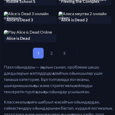
Riddle School 5
Fleeing the Complex
Alice is Dead 3
Alice is Dead 2
Alice is Dead
1
2
3
Пазл ойындары — ақылын сынап, проблема шешу
дағдыларын жетілдіруді қалайтын ойыншылар үшін
тамаша категория. Бұл топтамада логиканы,
шығармашылықты және стратегиялық ойлауды
тексеретін түрлі қызықты ойындар ұсынылған.
Классикалық миға шабуыл жасайтын ойындардан,
сәйкестендіру ойындарынан бастап, күрделі логикалық
пазлдарға және инновациялық сынақтарға дейін, пазл