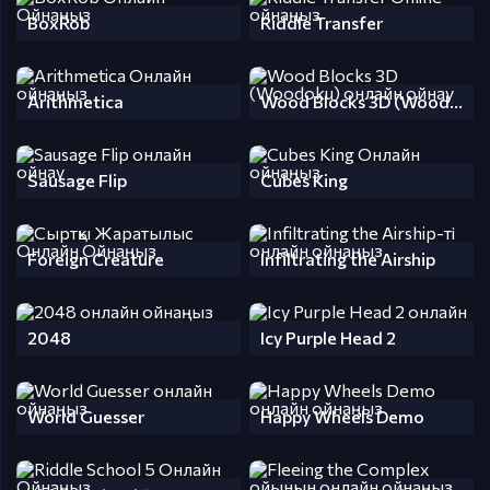
BoxRob
Riddle Transfer
Arithmetica
Wood Blocks 3D (Woodoku)
Sausage Flip
Cubes King
Foreign Creature
Infiltrating the Airship
2048
Icy Purple Head 2
World Guesser
Happy Wheels Demo