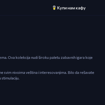
Купи нам кафу
lema. Ova kolekcija nudi široku paletu zabavnih igara koje
ene svim nivoima veština i interesovanjima. Bilo da rešavate
stimulaciju.