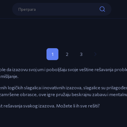
1
2
3
vole da izazovu svoj um i poboljšaju svoje veštine rešavanja prob
mišljanje.
nih logičkih slagalica i inovativnih izazova, slagalice su prilagođ
 zamršene obrasce, ove igre pružaju beskrajnu zabavu i mentalnu 
st rešavanja svakog izazova. Možete li ih sve rešiti?