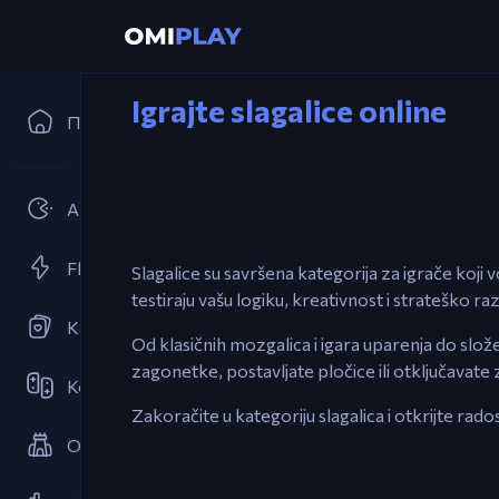
Igrajte slagalice online
Почетна
Arkadne
Flash Igre
Slagalice su savršena kategorija za igrače koji 
testiraju vašu logiku, kreativnost i strateško raz
Karte
Od klasičnih mozgalica i igara uparenja do slože
zagonetke, postavljate pločice ili otključavate
Kooperativne
Zakoračite u kategoriju slagalica i otkrijte rado
Odbrana kula