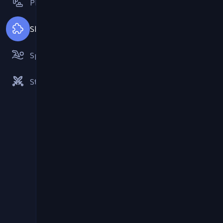
Platformske igre
Slagalica
Sportske igre
Strategije