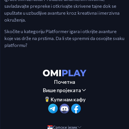
savladavajte prepreke i otkrivajte skrivene tajne dok se
upuštate u uzbudljive avanture kroz kreativna i imerzivna
okruženja.
Skočite u kategoriju Platformer igara i otkrijte avanture
koje vas drže na prstima. Da li ste spremni da osvojite svaku
platformu?
Почетна
Више пројеката
Купи нам кафу
Српски језик