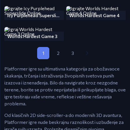
Icy Purplehead Superslide
Worlds Hardest Game 4
Worlds Hardest Game 3
1
2
3
Platformer igre su ultimativna kategorija za obožavaoce
skakanja, trčanja i istraživanja živopisnih svetova punih
izazova i iznenađenja. Bilo da navigirate kroz nezgodne
terene, borite se protiv neprijatelja ili prikupljate blaga, ove
igre testiraju vaše vreme, reflekse i veštine rešavanja
problema.
Od klasičnih 2D side-scroller-a do modernih 3D avantura,
Platformer igre nude beskrajnu raznolikost i uzbuđenje za
igrače svih uzrasta. Prolazite dinamičnim nivoima,