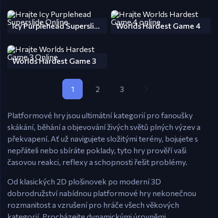
Icy Purplehead Superslide
Worlds Hardest Game 4
Worlds Hardest Game 3
1
2
3
Platformové hry jsou ultimátní kategorií pro fanoušky
skákání, běhání a objevování živých světů plných výzev a
překvapení. Ať už navigujete složitými terény, bojujete s
nepřáteli nebo sbíráte poklady, tyto hry prověří vaši
časovou reakci, reflexy a schopnosti řešit problémy.
Od klasických 2D plošinovek po moderní 3D
dobrodružství nabídnou platformové hry nekonečnou
rozmanitost a vzrušení pro hráče všech věkových
kategorií. Procházejte dynamickými úrovněmi,