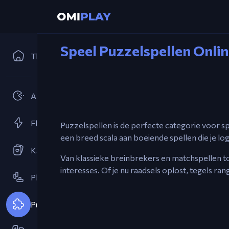
Speel Puzzelspellen Onli
Thuis
Arcades
Flash spellen
Puzzelspellen is de perfecte categorie voor 
een breed scala aan boeiende spellen die je log
Kaartspellen
Van klassieke breinbrekers en matchspellen to
interesses. Of je nu raadsels oplost, tegels ra
Platformspellen
Puzzel