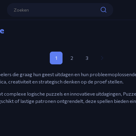
ne
1
2
3
spelers die graag hun geest uitdagen en hun probleemoplossen
ica, creativiteit en strategisch denken op de proef stellen.
t complexe logische puzzels en innovatieve uitdagingen, Puzzels
ngschikt of lastige patronen ontgrendelt, deze spellen bieden ei