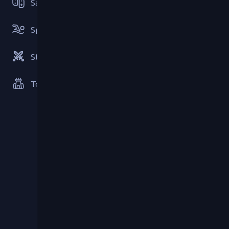
Samenwerkings
Sportspellen
Strategieën
Torenverdediging