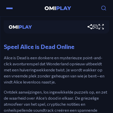
Alice is Dead
Speel nu
Besturing
Muis – Klassieke Point & Click besturing.
Speel Alice is Dead Online
Alice is Dead is een donkere en mysterieuze point-and-
click avonturenspel dat Wonderland opnieuw uitbeeldt
met een huiveringwekkende twist. Je wordt wakker op
een vreemde plek zonder geheugen van wie je bent—en
vindt Alice levenloos naast je.
Ontdek aanwijzingen, los ingewikkelde puzzels op, en zet
de waarheid over Alice’s dood in elkaar. De griezelige
atmosfeer van het spel, cryptische notities en
onheilspellende soundtrack creëren een spannende