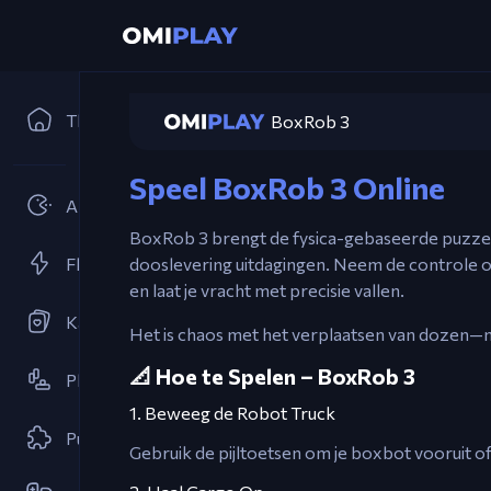
Thuis
BoxRob 3
Speel BoxRob 3 Online
Arcades
BoxRob 3 brengt de fysica-gebaseerde puzzel
Flash spellen
dooslevering uitdagingen. Neem de controle o
en laat je vracht met precisie vallen.
Kaartspellen
Het is chaos met het verplaatsen van dozen—n
📐 Hoe te Spelen – BoxRob 3
Platformspellen
1. Beweeg de Robot Truck
Puzzel
Gebruik de pijltoetsen om je boxbot vooruit of