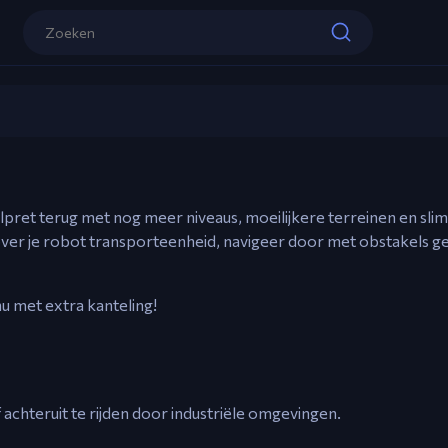
Pijltjestoetsen – Rijd vooruit/achteruit
Omhoog Pijl – Klim hellingen of controle
E/Muis Rechtermuisknop – Neem Doos
BoxRob 3
R – Herstart level
Speel nu
Muis – Navigeer door menu’s
pret terug met nog meer niveaus, moeilijkere terreinen en sl
ver je robot transporteenheid, navigeer door met obstakels ge
u met extra kanteling!
 achteruit te rijden door industriële omgevingen.