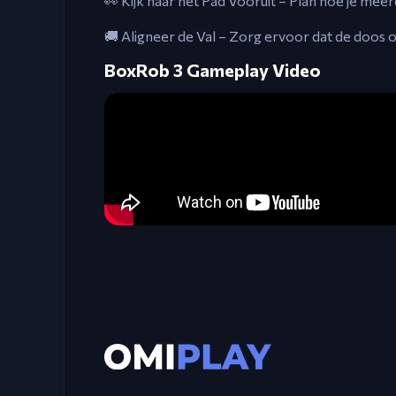
👀 Kijk naar het Pad Vooruit – Plan hoe je mee
🚚 Aligneer de Val – Zorg ervoor dat de doos op
BoxRob 3 Gameplay Video