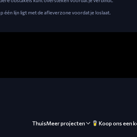
rdere obstakels kunt oversteken voordat je verbindt.
 één lijn ligt met de afleverzone voordat je loslaat.
Thuis
Meer projecten
Koop ons een k