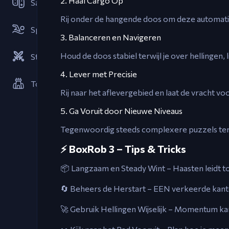
2. Haal Cargo Op
Samenwerkings
Rij onder de hangende doos om deze automatis
Sportspellen
3. Balanceren en Navigeren
Houd de doos stabiel terwijl je over hellingen,
Strategieën
4. Lever met Precisie
Torenverdediging
Rij naar het aflevergebied en laat de vracht voo
5. Ga Voruit door Nieuwe Niveaus
Tegenwoordig steeds complexere puzzels terwi
⚡ BoxRob 3 – Tips & Tricks
📦 Langzaam en Steady Wint – Haasten leidt tot 
🔄 Beheers de Herstart – EEN verkeerde kant
🚀 Gebruik Hellingen Wijselijk – Momentum kan