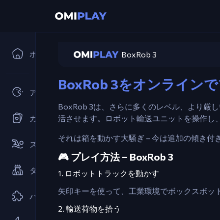
ホーム
BoxRob 3
BoxRob 3をオンライン
アーケード
BoxRob 3は、さらに多くのレベル、よ
カードゲーム
活させます。ロボット輸送ユニットを操作し
それは箱を動かす大騒ぎ – 今は追加の傾き付
スポーツ
🎮 プレイ方法 – BoxRob 3
タワーディフェンス
1. ロボットトラックを動かす
矢印キーを使って、工業環境でボックスボッ
パズル
2. 輸送荷物を拾う