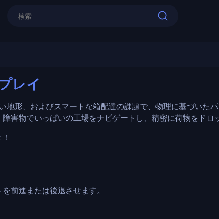
矢印キー – 前進/後退運転
上矢印 – 傾斜を登るまたはリフトを制
E/マウス右ボタン – 箱を取る
BoxRob 3
R – レベルをリスタート
でプレイ
今すぐプレイ
マウス – メニューをナビゲートする
り厳しい地形、およびスマートな箱配達の課題で、物理に基づいた
、障害物でいっぱいの工場をナビゲートし、精密に荷物をドロ
き！
トを前進または後退させます。