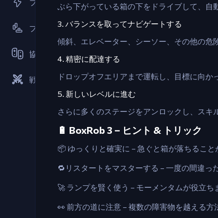
フラッシュゲーム
ぶら下がっている箱の下をドライブして、自
3. バランスを取ってナビゲートする
プラットフォーマー
傾斜、エレベーター、シーソー、その他の危
協力
4. 精密に配達する
ドロップオフエリアまで運転し、目標に向か
戦略
5. 新しいレベルに進む
さらに多くのステージをアンロックし、スキ
🔋 BoxRob 3 – ヒント & トリック
📦 ゆっくりと確実に – 急ぐと箱が落ちる
🔁リスタートをマスターする – 一度の間
🚀 ランプを賢く使う – モーメンタムが役
👀 前方の道に注意 – 複数の障害物を越え