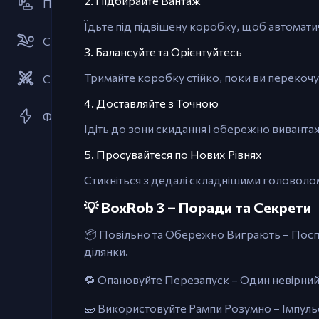
2. Підбирайте Вантаж
Платформери
Їдьте під підвішену коробку, щоб автомати
Спорт
3. Балансуйте та Орієнтуйтесь
Тримайте коробку стійко, поки ви перекочує
Стратегії
4. Доставляйте з Точною
Флеш-ігри
Ідіть до зони скидання і обережно вивантаж
5. Просувайтеся по Нових Рівнях
Стикніться з дедалі складнішими головолом
💡 BoxRob 3 – Поради та Секрети
📦 Повільно та Обережно Виграють – Посп
ділянки.
🔁 Опановуйте Перезапуск – Один невірний 
🧱 Використовуйте Рампи Розумно – Імпул