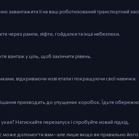
чно завантажити її на ваш роботизований транспортний засі
те через рампи, ліфти, гойдалки та інші небезпеки.
те вантаж у ціль, щоб закінчити рівень.
ками, відкриваючи нові етапи і покращуючи свої навички.
ішання призводить до упущених коробок. Їдьте обережно
ухил? Натискайте перезапуск і спробуйте новий підхід.
ьс може допомогти вам—але лише якщо ви правильно його 