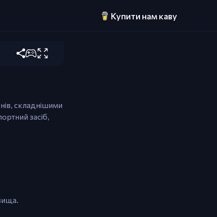
Купити нам каву
або
обку
внів, складнішими
ортний засіб,
вища.