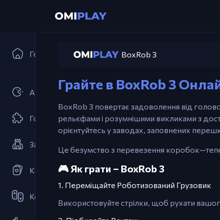
Головна
BoxRob 3
Грайте в BoxRob 3 Онла
Аркади
BoxRob 3 повертає задоволення від головол
Головоломки
рельєфами і розумнішими викликами з дост
орієнтуйтесь у заводах, заповнених перешко
Захист Вежі
Це безумство з перевезення коробок—теп
🎮 Як грати – BoxRob 3
Карткові Ігри
1. Переміщайте Роботизований Грузовик
Кооперативні
Використовуйте стрілки, щоб рухати вашог