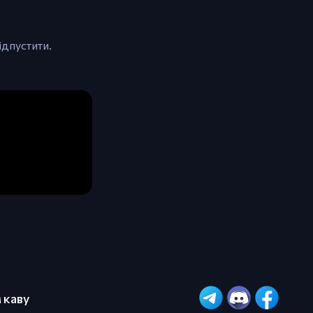
ідпустити.
 каву