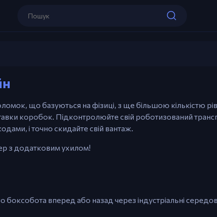
Стрілки – Рухайтеся вперед/назад
Стрілка вгору – Залазьте на підйоми 
контролюйте ліфти
E/Правою кнопкою миші – Взяти кор
BoxRob 3
йн
Грати зараз
R – Перезапустити рівень
Миша – Орієнтуйтесь в меню
омок, що базуються на фізиці, з ще більшою кількістю рі
авки коробок. Підконтролюйте свій роботизований трансп
дами, і точно скидайте свій вантаж.
ер з додатковим ухилом!
о боксобота вперед або назад через індустріальні середо